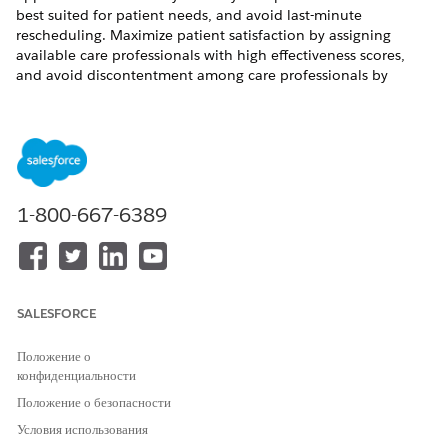
best suited for patient needs, and avoid last-minute
rescheduling. Maximize patient satisfaction by assigning
available care professionals with high effectiveness scores,
and avoid discontentment among care professionals by
distributing work equitably.
REQUIRED EDITIONS
Available in: Lightning Experience
Available in:
Enterprise
and
Unlimited
Editions of Health
1-800-667-6389
Cloud with the Revenue Intelligence for Health license
SALESFORCE
ЭТА СТАТЬЯ РЕШИЛА ВАШУ ПРОБЛЕМУ?
Оставьте свой отзыв, чтобы мы могли стать лучше!
Положение о
конфиденциальности
Да
Нет
Положение о безопасности
Условия использования