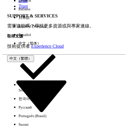
訓練
Deutsch
Trust
Italiano
SUPPORT & SERVICES
日本語
全部清除
完成
需要協助嗎？尋找更多資源或與專家連線。
Español (México)
Español
取得支援
中文（简体）
技術提供者
Experience Cloud
中文（繁體）
Select Org
中文（繁體）
한국어
Русский
沒有結果
Português (Brasil)
以下是搜尋小祕訣
Suomi