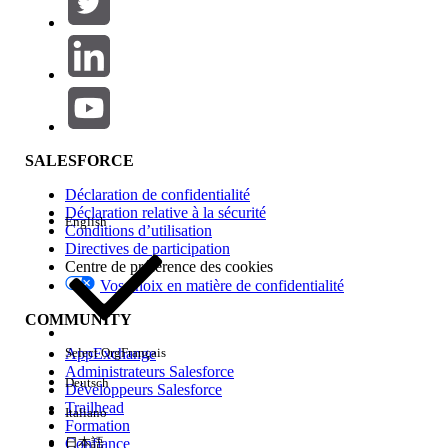
Ajouter
Gamme de produits
Impact des fonctionnalités
SALESFORCE
Déclaration de confidentialité
Déclaration relative à la sécurité
English
Conditions d’utilisation
Directives de participation
Centre de préférence des cookies
Vos choix en matière de confidentialité
Edition
COMMUNITY
AppExchange
Select Org
Français
Administrateurs Salesforce
Deutsch
Développeurs Salesforce
Trailhead
Italiano
Expérience
Formation
Confiance
日本語