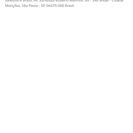
Salesforce Brasil, Av. Jornalista Roberto Marinho, 85 - 14º andar - Cidade
Monções, São Paulo - SP, 04575-000 Brasil