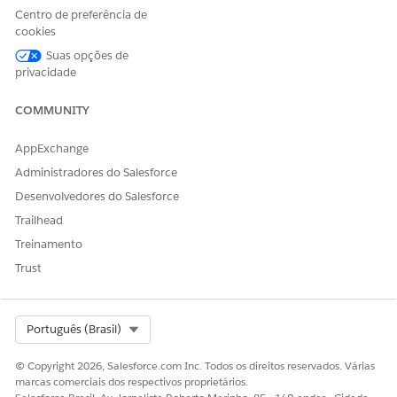
ESTE ARTIGO RESOLVEU SEU PROBLEMA?
Centro de preferência de
cookies
Diga-nos para podermos melhorar!
Suas opções de
Sim
Não
privacidade
COMMUNITY
AppExchange
Administradores do Salesforce
Desenvolvedores do Salesforce
Trailhead
Treinamento
Trust
Select Org
Português (Brasil)
© Copyright 2026, Salesforce.com Inc. Todos os direitos reservados. Várias
marcas comerciais dos respectivos proprietários.