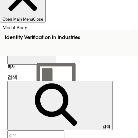
Open Main Menu
Close
Modal Body...
Identity Verification in Industries
목차
검색
목차 표시
목차
검색