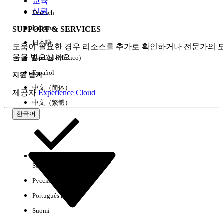
교육
신뢰
Deutsch
Italiano
SUPPORT & SERVICES
모두 지우기
완료
日本語
도움이 필요한 경우 리소스를 추가로 확인하거나 전문가의 
움을 받으십시오.
Español (México)
Español
지원 받기
中文（简体）
제공자
Experience Cloud
中文（繁體）
한국어
Select Org
한국어
Русский
결과 없음
Português (Brasil)
몇 가지 검색 팁
Suomi