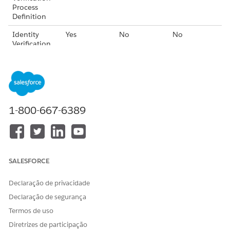
Process
Definition
Identity
Yes
No
No
Verification
Process
Detail
Identity
Yes
No
No
Verification
Process Field
1-800-667-6389
Get Verification Data
OBJECT
READ
CREATE
UPDATE
SALESFORCE
Identity
Yes
No
No
Verification
Process
Declaração de privacidade
Definition
Declaração de segurança
Identity
Yes
No
No
Termos de uso
Verification
Diretrizes de participação
Process