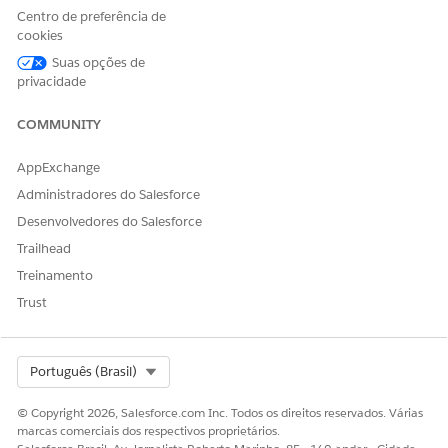
Detail
Centro de preferência de
cookies
Identity
Yes
No
No
Suas opções de
Verification
privacidade
Process Field
COMMUNITY
Save Member Verification Steps
AppExchange
OBJECT
READ
CREATE
UPDATE
Administradores do Salesforce
Engagement
Yes
No
No
Desenvolvedores do Salesforce
Interaction
Trailhead
Engagement
Yes
No
No
Treinamento
Topic
Trust
Identity
Yes
No
No
Verification
Process
Definition
Select Org
Português (Brasil)
Identity
Yes
No
No
© Copyright 2026, Salesforce.com Inc. Todos os direitos reservados. Várias
Verification
marcas comerciais dos respectivos proprietários.
Process