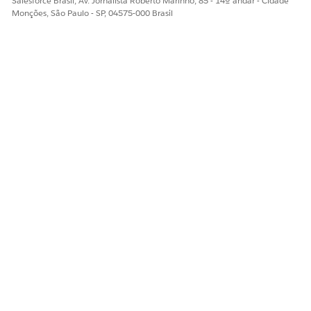
Salesforce Brasil, Av. Jornalista Roberto Marinho, 85 - 14º andar - Cidade
Detail
Monções, São Paulo - SP, 04575-000 Brasil
Identity
Yes
No
No
Verification
Process Field
ESTE ARTIGO RESOLVEU SEU PROBLEMA?
Diga-nos para podermos melhorar!
Sim
Não