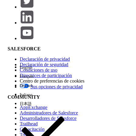
Agregar
Área de productos
Repercusión de función
SALESFORCE
Declaración de privacidad
Declaración de seguridad
English
Condiciones de uso
Directrices de participación
Français
Centro de preferencias de cookies
Deutsch
Sus opciones de privacidad
Edición
Italiano
COMMUNITY
日本語
AppExchange
Administradores de Salesforce
Desarrolladores de Salesforce
Trailhead
Experiencia
Capacitación
Trust