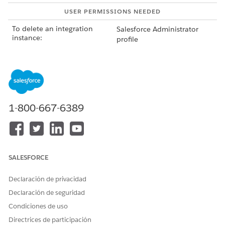
USER PERMISSIONS NEEDED
To delete an integration
Salesforce Administrator
instance:
profile
AND
MuleSoft Administrator
profile
In Setup, find and select
MuleSoft Direct
.
1-800-667-6389
On the MuleSoft Setup page, in the Available Integrations
area, from the list of available integrations, expand the
integration whose enabled instance you want to delete.
Click down arrow, and then select
Delete Instance
.
SALESFORCE
Declaración de privacidad
¿RESOLVIÓ ESTE ARTÍCULO SU PROBLEMA?
Declaración de seguridad
¡Háganos saber cómo podemos mejorar!
Condiciones de uso
Sí
No
Directrices de participación