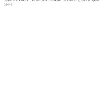
Salesforce Spain S.L., Paseo de la Castellana 79, Planta 7ª, Madrid, Spain,
28046