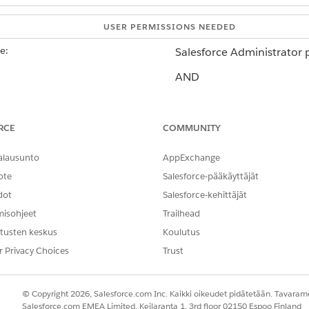
USER PERMISSIONS NEEDED
e:
Salesforce Administrator p
AND
MuleSoft Administrator pr
RCE
COMMUNITY
Soft Direct
.
n the Available Integrations area, from the list of available integr
alausunto
AppExchange
 delete.
elect
Delete Instance
.
ote
Salesforce-pääkäyttäjät
dot
Salesforce-kehittäjät
misohjeet
Trailhead
tusten keskus
Koulutus
NGELMASI?
hittyä!
r Privacy Choices
Trust
© Copyright 2026, Salesforce.com Inc. Kaikki oikeudet pidätetään. Tavarame
Salesforce.com EMEA Limited, Keilaranta 1, 3rd floor 02150 Espoo Finland