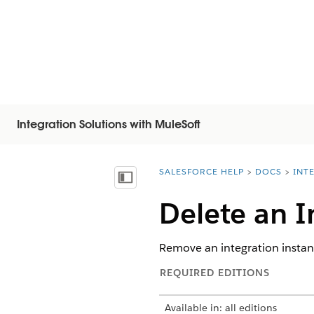
Integration Solutions with MuleSoft
SALESFORCE HELP
DOCS
INT
You are here:
Näytä sisällysluettelo
Delete an I
Remove an integration instan
REQUIRED EDITIONS
Available in: all editions