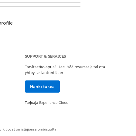
rofile
ofile
SUPPORT & SERVICES
ations, expand the integration whose
Tarvitsetko apua? Hae lisää resursseja tai ota
yhteys asiantuntijaan.
Hanki tukea
Tarjoaja
Experience Cloud
Kyllä
Ei
rkit ovat omistajiensa omaisuutta.