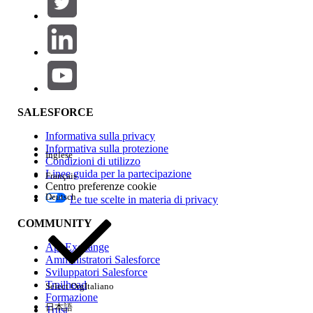
Aggiungi
Area prodotti
Impatto della funzione
SALESFORCE
Informativa sulla privacy
Informativa sulla protezione
Inglese
Condizioni di utilizzo
Linee guida per la partecipazione
Français
Centro preferenze cookie
Deutsch
Le tue scelte in materia di privacy
Edition
COMMUNITY
AppExchange
Amministratori Salesforce
Sviluppatori Salesforce
Trailhead
Select Org
Italiano
Esperienza
Formazione
日本語
Trust