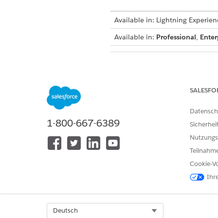
Available in: Lightning Experien
Available in:
Professional
,
Enter
To use
Agentforce Financial Ser
SALESFO
Datensch
1-800-667-6389
Sicherhei
Nutzungs
Teilnahme
Cookie-Vo
Ihr
To create an Agentforce Employ
Select Org
Deutsch