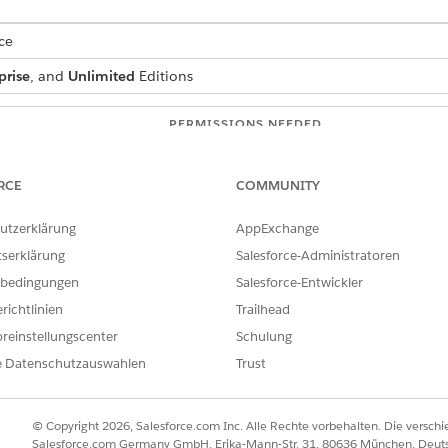
ce
prise
, and
Unlimited
Editions
PERMISSIONS NEEDED
vices
:
Financial Services Cloud 
RCE
COMMUNITY
OR
utzerklärung
AppExchange
FSC Foundation
tserklärung
Salesforce-Administratoren
OR
bedingungen
Salesforce-Entwickler
FSC Sales
richtlinien
Trailhead
reinstellungscenter
Schulung
OR
FSC Service
e Datenschutzauswahlen
Trust
ee agent:
Manage AI Agents
© Copyright 2026, Salesforce.com Inc. Alle Rechte vorbehalten. Die versch
AND
Salesforce.com Germany GmbH, Erika-Mann-Str. 31, 80636 München, Deut