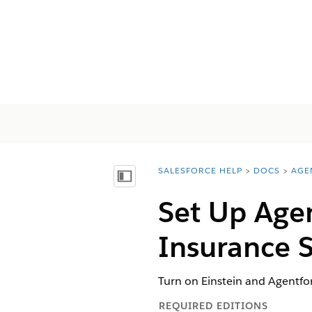
SALESFORCE HELP
DOCS
AGE
You are here:
Inhalt anzeigen
Set Up Agen
Insurance S
Turn on Einstein and Agentfor
REQUIRED EDITIONS