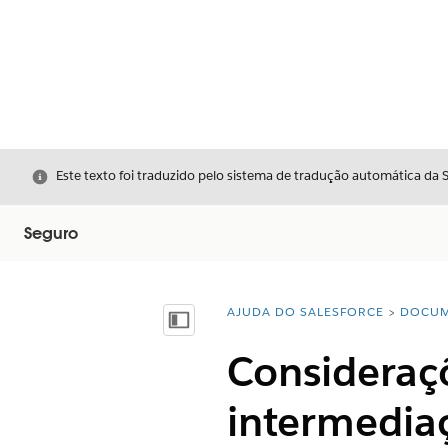
Fechar
Este texto foi traduzido pelo sistema de tradução automática da 
Seguro
AJUDA DO SALESFORCE
DOCUM
Você está aqui:
Mostrar índice
Consideraçõ
intermedia