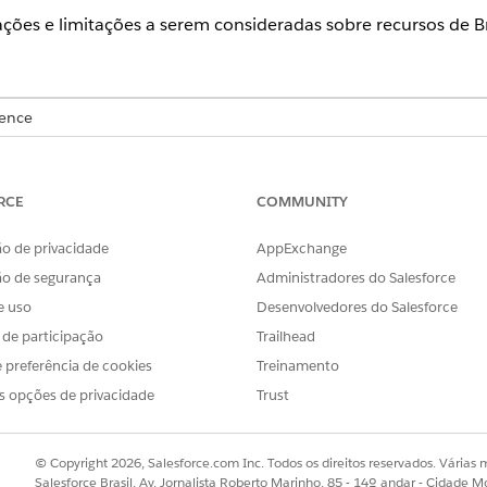
ções e limitações a serem consideradas sobre recursos de 
ience
onal
,
Enterprise
e
Unlimited
em que o Financial Service Cloud e a 
RCE
COMMUNITY
o de privacidade
AppExchange
osição dividida não oferece suporte a caracteres especiais.
ão de segurança
Administradores do Salesforce
mento na Atribuição de divisão de produtor, a data de término da p
e uso
Desenvolvedores do Salesforce
chidas com uma data um dia depois do que deveria ser. A solução al
s de participação
Trailhead
 preferência de cookies
Treinamento
âmica não podem ser limpos depois de serem selecionados. A soluçã
s opções de privacidade
Trust
enas 50 registros podem ser reatribuídos de uma só vez.
© Copyright 2026, Salesforce.com Inc. Todos os direitos reservados. Várias m
Salesforce Brasil, Av. Jornalista Roberto Marinho, 85 - 14º andar - Cidade M