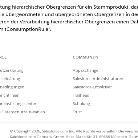
eitung hierarchischer Obergrenzen für ein Stammprodukt, da
e übergeordneten und übergeordneten Obergrenzen in der
ivieren der Verarbeitung hierarchischer Obergrenzen einen D
imitConsumptionRule".
.
RCE
COMMUNITY
ERFORDERLICHE BENUTZERBERECHTIGUNGEN
utzerklärung
AppExchange
tserklärung
Salesforce-Administratoren
en.
bedingungen
Salesforce-Entwickler
, dass die Abdeckungshierarchie im Stammprodukt Über-/Un
richtlinien
Trailhead
reinstellungscenter
Schulung
eitung hierarchischer Obergrenzen unabhängig für jedes S
e Datenschutzauswahlen
Trust
hiedliche Einstellungen aufweisen. Beispielsweise können S
versicherungsprodukt konfigurieren, indem Sie einen InsPl
© Copyright 2026, Salesforce.com Inc. Alle Rechte vorbehalten. Die versch
inen InsPlcyLimitConsumptionRule-Datensatz für ein Autover
Salesforce.com Germany GmbH, Erika-Mann-Str. 31, 80636 München, Deut