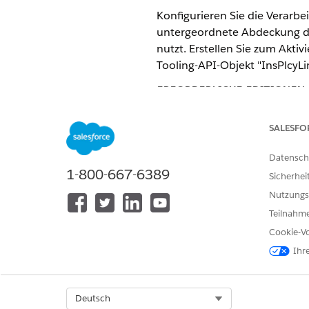
Konfigurieren Sie die Verarb
untergeordnete Abdeckung di
nutzt. Erstellen Sie zum Akt
Tooling-API-Objekt "InsPlcyL
ERFORDERLICHE EDITIONEN
Unterstützte Editionen anzeigen
SALESFO
Datensch
1-800-667-6389
Sicherhei
Benutzerberechtigungen anzeig
Nutzungs
Stellen Sie zunächst sicher
Teilnahme
Abdeckungen aufweist.
Cookie-Vo
Sie konfigurieren die Verarb
Ihr
Stammprodukte können untersc
Obergrenzen für ein Kranken
Select Org
Deutsch
erstellen. Wenn Sie jedoch ke