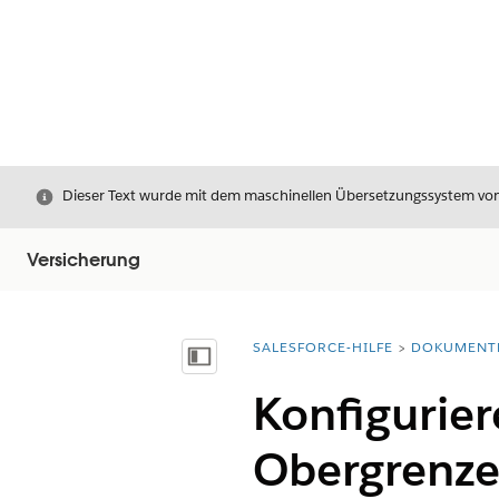
Schließen
Dieser Text wurde mit dem maschinellen Übersetzungssystem von S
Versicherung
SALESFORCE-HILFE
DOKUMENT
Sie befinden sich hier:
Inhalt anzeigen
Konfigurier
Obergrenz