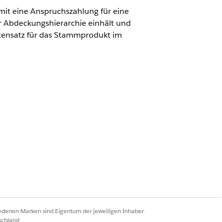
mit eine Anspruchszahlung für eine
 Abdeckungshierarchie einhält und
atensatz für das Stammprodukt im
terordnungsbeziehungen zwischen
tammprodukt und verschiedene
ie die Verarbeitung hierarchischer
cyLimitConsumptionRule-Datensatz
iedenen Marken sind Eigentum der jeweiligen Inhaber.
sicherungsprodukt erstellen, gilt
schland