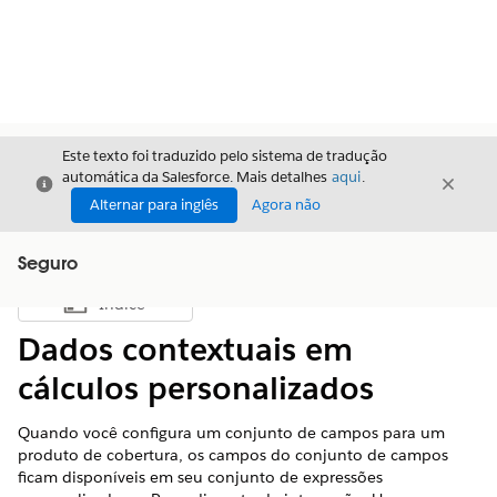
Este texto foi traduzido pelo sistema de tradução
automática da Salesforce. Mais detalhes
aqui
.
Fechar
Fecha
Fechar
Alternar para inglês
Agora não
Seguro
Índice
Mostrar índice
Dados contextuais em
cálculos personalizados
Quando você configura um conjunto de campos para um
produto de cobertura, os campos do conjunto de campos
ficam disponíveis em seu conjunto de expressões