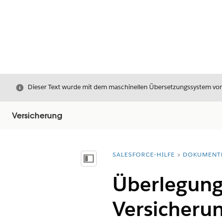
Schließen
Dieser Text wurde mit dem maschinellen Übersetzungssystem von S
Versicherung
SALESFORCE-HILFE
DOKUMENT
Sie befinden sich hier:
Inhalt anzeigen
Überlegung
Versicheru