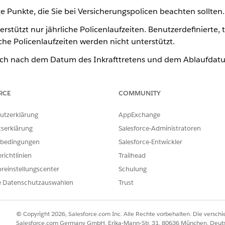
e Punkte, die Sie bei Versicherungspolicen beachten sollten.
stützt nur jährliche Policenlaufzeiten. Benutzerdefinierte, tä
he Policenlaufzeiten werden nicht unterstützt.
sich nach dem Datum des Inkrafttretens und dem Ablaufdatu
r als 365 Tage und für Schaltjahre weniger als 366 Tage bet
ngen, Wiedereinstellungen und Bestätigungen außerhalb der
RCE
COMMUNITY
r Dauer von weniger als einem Jahr vornehmen. Bei Verlänge
r 365 oder 366 Tage.
utzerklärung
AppExchange
on weniger als 365 oder 366 Tagen unterstützen "Versicherun
tserklärung
Salesforce-Administratoren
ngsplan", "Eintrittsdetails zum Versicherungszahlungsplan" 
bedingungen
Salesforce-Entwickler
ktion" nicht.
richtlinien
Trailhead
n füllt den Umsatzplan nicht aus.
reinstellungscenter
Schulung
e Datenschutzauswahlen
Trust
in den Versicherungszahlungsplan und zum Transaktionsdetail
f Stammproduktebene auf.
© Copyright 2026, Salesforce.com Inc. Alle Rechte vorbehalten. Die versch
figkeit innerhalb der Policenlaufzeit für Zahlungspläne, be
Salesforce.com Germany GmbH, Erika-Mann-Str. 31, 80636 München, Deut