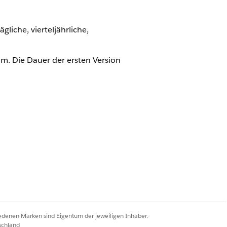
gliche, vierteljährliche,
m. Die Dauer der ersten Version
ragen. Sie können Bestätigungen,
 Reihe für ursprüngliche
rungen beträgt die verlängerte
gspolicentransaktion",
und "Details zur
 der Versicherungspolice weisen
iedenen Marken sind Eigentum der jeweiligen Inhaber.
i denen die
wahr
useIsPaidFlag
schland