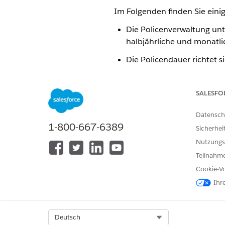
Im Folgenden finden Sie einig
Die Policenverwaltung unter
halbjährliche und monatlic
Die Policendauer richtet 
der Richtlinie kann wenige
Stornierungen, Verlängeru
SALESFO
Policenversionen mit eine
Policendauer jedoch imme
Datensch
1-800-667-6389
Policen mit einer Dauer v
Sicherhei
"Versicherungspolicenzahlu
Nutzungs
Versicherungspolicentransa
Teilnahme
Die Bestätigungstransaktio
Cookie-Vo
Ihr
Die Details zum Eintritt 
keinen Prämienbetrag au
Sie können die Zahlungshäu
Select Org
Deutsch