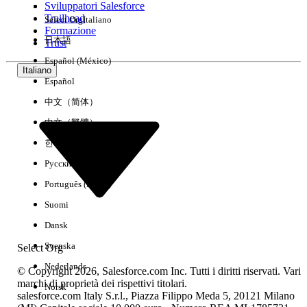
Sviluppatori Salesforce
Trailhead
Select Org
Italiano
Esperienza
Formazione
日本語
Trust
Español (México)
Italiano
Español
Cancella tutto
Chiudi
中文（简体）
中文（繁體）
한국어
Русский
Português (Brasil)
Suomi
Dansk
Svenska
Select Org
Nederlands
© Copyright 2026, Salesforce.com Inc. Tutti i diritti riservati. Vari
marchi di proprietà dei rispettivi titolari.
Norsk
salesforce.com Italy S.r.l., Piazza Filippo Meda 5, 20121 Milano
Nessun risultato