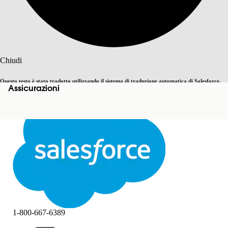
Cerca
Chiudi
Questo testo è stato tradotto utilizzando il sistema di traduzione automatica di Salesforce.
Assicurazioni
Passa all'inglese
Non ora
Ulteriori dettagli sono disponibili
qui
.
Chiudi
Chiudi
1-800-667-6389