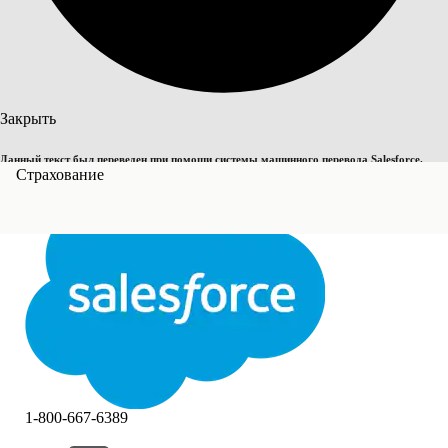
Поиск
Закрыть
Данный текст был переведен при помощи системы машинного перевода Salesforce.
Переключить на английский
Страхование
Дополнительные сведения см.
здесь
.
Не сейчас
Закрыть
Закрыть
1-800-667-6389