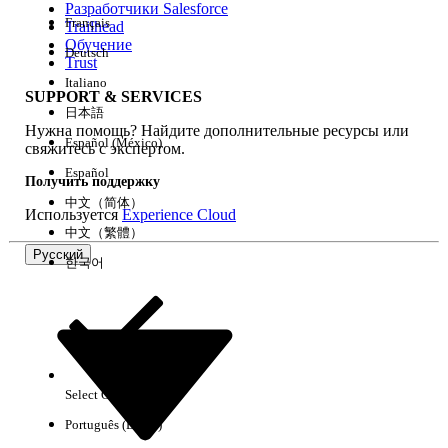
Разработчики Salesforce
Français
Trailhead
Возможности
Обучение
Deutsch
Trust
Italiano
SUPPORT & SERVICES
日本語
Нужна помощь? Найдите дополнительные ресурсы или
Очистить все
Готово
Español (México)
свяжитесь с экспертом.
Español
Получить поддержку
中文（简体）
Используется
Experience Cloud
中文（繁體）
Русский
한국어
Select Org
Русский
Português (Brasil)
Результаты отсутствуют