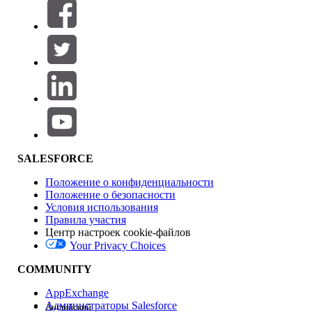
Фильтры (0)
ВЫБРАТЬ ФИЛЬТРЫ
Добавить
Область продуктов
Влияние на функции
SALESFORCE
Положение о конфиденциальности
Положение о безопасности
Условия использования
Правила участия
Центр настроек cookie-файлов
Your Privacy Choices
Версия
COMMUNITY
AppExchange
Администраторы Salesforce
Английский