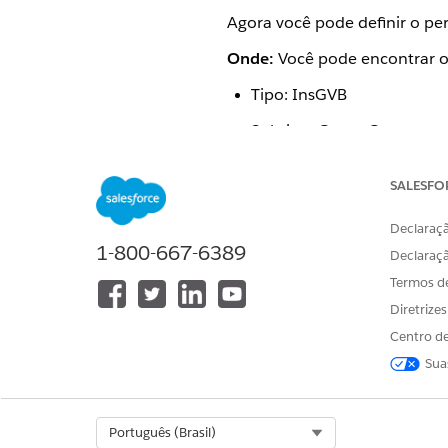
Agora você pode definir o per
Onde:
Você pode encontrar o 
Tipo: InsGVB
Subtipo: CreateContract
Nome do OmniScript: Cria
SALESFO
Por quê:
Adicionamos um nov
Esse componente ajuda a defin
Declaraçã
1-800-667-6389
Declaraç
Termos d
Diretrize
ESTE ARTIGO RESOLVEU SEU PR
Diga-nos para podermos melhora
Centro de
Sua
Select Org
Português (Brasil)