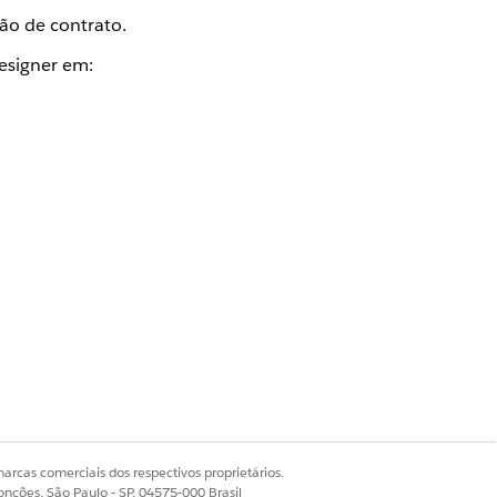
ão de contrato.
esigner em:
trato chamado
.
setContractTerm
Sim
Não
arcas comerciais dos respectivos proprietários.
onções, São Paulo - SP, 04575-000 Brasil