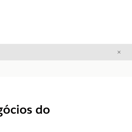
Fecha
Fechar
gócios do