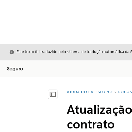
Fechar
Este texto foi traduzido pelo sistema de tradução automática da 
Seguro
AJUDA DO SALESFORCE
DOCUM
Você está aqui:
Mostrar índice
Atualizaçã
contrato