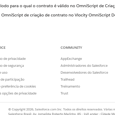
íodo para o qual o contrato é válido no OmniScript de Criaç
OmniScript de criação de contrato no Vlocity OmniScript D
r contrato
RCE
COMMUNITY
o componente para uso no OmniScript de criação de con
ir o período para o qual o contrato é válido.
o de privacidade
AppExchange
ão de segurança
Administradores do Salesforce
e uso
Desenvolvedores do Salesforce
s de participação
Trailhead
OBLEMA?
r!
 preferência de cookies
Treinamento
s opções de privacidade
Trust
© Copyright 2026, Salesforce.com Inc. Todos os direitos reservados. Várias m
Salesforce Brasil, Av. Jornalista Roberto Marinho, 85 - 14º andar - Cidade M