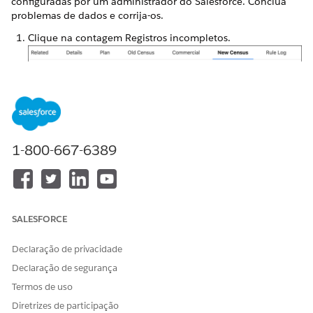
configuradas por um administrador do Salesforce. Conclua
problemas de dados e corrija-os.
Clique na contagem Registros incompletos.
Para cada registro listado, dados corretos. Por exemplo,
1-800-667-6389
insira um valor de Status do fumante ausente e clique em
Salvar e avançar
para resolver problemas no próximo
registro na lista. Depois de confirmar as alterações, a
contagem de registros incompletos é atualizada para
refletir uma contagem atualizada.
SALESFORCE
Declaração de privacidade
Declaração de segurança
Termos de uso
Diretrizes de participação