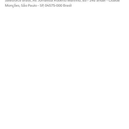
Salesforce Brasil, Av. Jornalista Roberto Marinho, 85 - 14º andar - Cidade
Monções, São Paulo - SP, 04575-000 Brasil