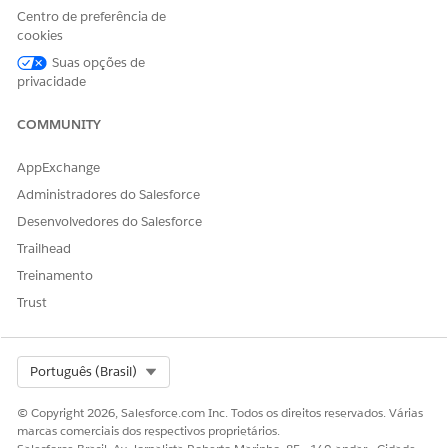
Centro de preferência de
cookies
Suas opções de
privacidade
COMMUNITY
ESTE ARTIGO RESOLVEU SEU PROBLEMA?
Diga-nos para podermos melhorar!
AppExchange
Administradores do Salesforce
Sim
Não
Desenvolvedores do Salesforce
Trailhead
Treinamento
Trust
Select Org
Português (Brasil)
© Copyright 2026, Salesforce.com Inc. Todos os direitos reservados. Várias
marcas comerciais dos respectivos proprietários.