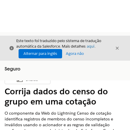
Este texto foi traduzido pelo sistema de tradução
automática da Salesforce. Mais detalhes
aqui
.
Fechar
Fecha
Fechar
Alternar para inglês
Agora não
Seguro
Índice
Mostrar índice
Corrija dados do censo do
grupo em uma cotação
O componente da Web do Lightning Censo de cotação
identifica registros de membros do censo incompletos e
inválidos usando o acionador e as regras de validação