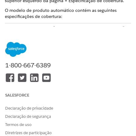
superior esquerdo da página = Especificação de cobertura.
O modelo de produto automático contém as seguintes
especificações de cobertura:
NOME DA
CÓDIGO DO
CONFIGURAÇÃO
ESPECIFICAÇÃO
PRODUTO
DE COBERTURA
Colisão
autoCollision
Contém o
atributo de
1-800-667-6389
potência
Collision
Deductible
configurado com
valores de menu
suspenso de
SALESFORCE
moeda
.
Declaração de privacidade
Abrangente
autoComp
Contém o
Declaração de segurança
atributo de
potência
Comp
Termos de uso
Deductible
Diretrizes de participação