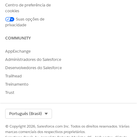
configurado com
Centro de preferência de
valores
de menu
cookies
suspenso de
moeda
.
Suas opções de
privacidade
Pagamentos
autoMedical
Contém o
médicos
atributo Power
COMMUNITY
Med Pay Person
Limit
AppExchange
configurado com
Administradores do Salesforce
valores de menu
suspenso de
Desenvolvedores do Salesforce
moeda
.
Trailhead
Condutor sem
autoUM
Contém o
Treinamento
seguro
atributo power
UM
Trust
Limit
configurado como
um menu
Select Org
Português (Brasil)
suspenso de
lista
de opções
.
© Copyright 2026, Salesforce.com Inc. Todos os direitos reservados. Várias
marcas comerciais dos respectivos proprietários.
Carro de aluguer
autoRental
Contém o