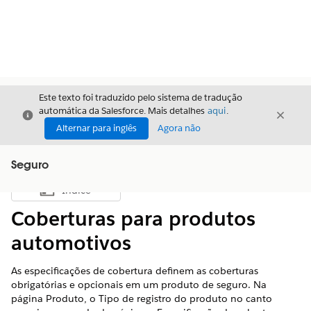
Este texto foi traduzido pelo sistema de tradução
automática da Salesforce. Mais detalhes
aqui
.
Fechar
Fecha
Fechar
Alternar para inglês
Agora não
Seguro
Índice
Mostrar índice
Coberturas para produtos
automotivos
As especificações de cobertura definem as coberturas
obrigatórias e opcionais em um produto de seguro. Na
página Produto, o Tipo de registro do produto no canto