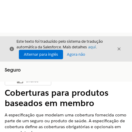
Este texto foi traduzido pelo sistema de tradução
automática da Salesforce. Mais detalhes
aqui
.
Fechar
Fecha
Fechar
Alternar para inglês
Agora não
Seguro
Índice
Mostrar índice
Coberturas para produtos
baseados em membro
A especificação que modelam uma cobertura fornecida como
parte de um seguro ou produto de saúde. A especificação de
cobertura define as coberturas obrigatórias e opcionais em