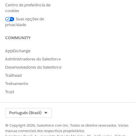
Informaç
medHealt
Opcional
Centro de preferência de
ões sobre
hFund
cookies
fundos
Suas opções de
de saúde
privacidade
Cobertura
Cobertura
Opcional
da
da
COMMUNITY
prescriçã
prescriçã
o
o
AppExchange
Ouro
MedicalG
Médico
medCost
Obrigatór
Administradores do Salesforce
médico
old
da
Cov
io
Desenvolvedores do Salesforce
cobertura
de custo
Trailhead
Treinamento
Dedutívei
medDed
Opcional
s e
Max
Trust
máximos
Informaç
medHealt
Opcional
Select Org
Português (Brasil)
ões sobre
hFund
fundos
de saúde
© Copyright 2026, Salesforce.com Inc. Todos os direitos reservados. Várias
marcas comerciais dos respectivos proprietários.
Cobertura
medPresC
Opcional