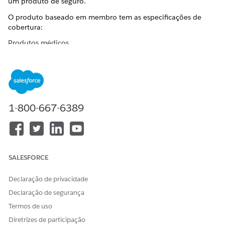
um produto de seguro.
O produto baseado em membro tem as especificações de
cobertura:
Produtos médicos
NOME DO
CÓDIGO
NOME DA
CÓDIGO
É
PRODUTO
DO
COBERTU
DE
OPCIONA
PRODUT
RA
COBERTU
L
O
RA
Básico
MedicalB
Médico
medCost
Obrigatór
1-800-667-6389
médico
asic
da
Cov
io
cobertura
de custo
Informaç
medHealt
Opcional
ões sobre
hFund
SALESFORCE
fundos
de saúde
Declaração de privacidade
Medicinal
MedicalSi
Médico
medCost
Obrigatór
Declaração de segurança
Silver
lver
da
Cov
io
Termos de uso
cobertura
de custo
Diretrizes de participação