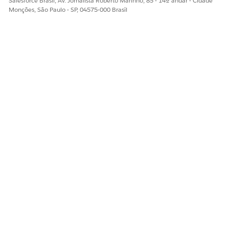
Salesforce Brasil, Av. Jornalista Roberto Marinho, 85 - 14º andar - Cidade
Monções, São Paulo - SP, 04575-000 Brasil
Sim
Não