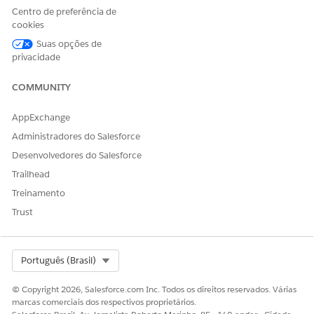
Centro de preferência de
cookies
Suas opções de
NOTA
privacidade
Mesmo que você os veja, não insira nada nas guias a
seguir ao criar uma especificação de produto da
COMMUNITY
declaração:
Fatos de classificação
AppExchange
Impostos e taxas
Administradores do Salesforce
Desenvolvedores do Salesforce
Partes seguradas
Trailhead
Itens segurados
Treinamento
Simular
Trust
Select Org
Português (Brasil)
ESTE ARTIGO RESOLVEU SEU PROBLEMA?
© Copyright 2026, Salesforce.com Inc. Todos os direitos reservados. Várias
Diga-nos para podermos melhorar!
marcas comerciais dos respectivos proprietários.