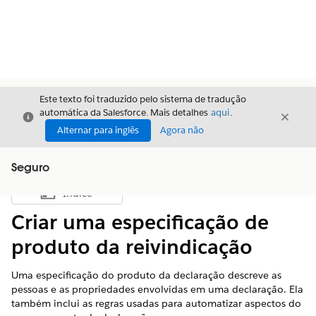
Este texto foi traduzido pelo sistema de tradução
automática da Salesforce. Mais detalhes
aqui
.
Fechar
Fecha
Fechar
Alternar para inglês
Agora não
Seguro
Índice
Mostrar índice
Criar uma especificação de
produto da reivindicação
Uma especificação do produto da declaração descreve as
pessoas e as propriedades envolvidas em uma declaração. Ela
também inclui as regras usadas para automatizar aspectos do