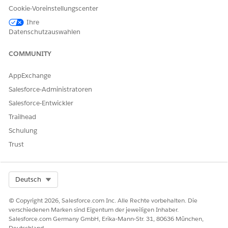
Cookie-Voreinstellungscenter
Ihre
TIPP
Datenschutzauswahlen
Überspringen Sie den
Namen des
Bewertungsverfahrens
und den
Typ des
COMMUNITY
Bewertungsverfahrens
, wenn dieses
Stammproduktmodell diese Elemente aus der
AppExchange
Produktklasse übernehmen soll.
Salesforce-Administratoren
Salesforce-Entwickler
Klicken Sie auf
Speichern
.
Die Stammproduktspezifikation wird angezeigt. Sie enthält
Trailhead
Abdeckungen, versicherte Artikel, Versicherte,
Schulung
Bewertungsfakten, Stammproduktattribute und Regeln.
Trust
Nehmen Sie zum Anpassen dieses Produkts Änderungen
an den Teilen der Stammproduktspezifikation vor, die aus
der Produktklasse übernommen wurden. Entsprechende
Select Org
Deutsch
Informationen finden Sie unter
Vornehmen von
Änderungen an übernommenen Teilen der
© Copyright 2026, Salesforce.com Inc. Alle Rechte vorbehalten. Die
Stammproduktspezifikation
.
verschiedenen Marken sind Eigentum der jeweiligen Inhaber.
(Optional) Fügen Sie der Stammproduktspezifikation
Salesforce.com Germany GmbH, Erika-Mann-Str. 31, 80636 München,
Steuern und Gebühren hinzu. Entsprechende
Deutschland