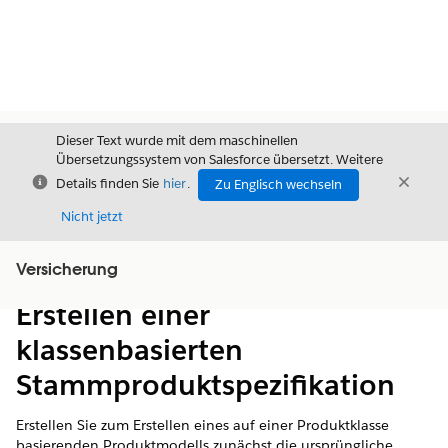
Dieser Text wurde mit dem maschinellen
Übersetzungssystem von Salesforce übersetzt. Weitere
Schließen
Schli
Details finden Sie
hier
.
Zu Englisch wechseln
Schließ
Nicht jetzt
Versicherung
Inhalt
Inhalt anzeigen
Erstellen einer
klassenbasierten
Stammproduktspezifikation
Erstellen Sie zum Erstellen eines auf einer Produktklasse
basierenden Produktmodells zunächst die ursprüngliche