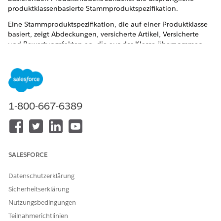
produktklassenbasierte Stammproduktspezifikation.
Eine Stammproduktspezifikation, die auf einer Produktklasse
basiert, zeigt Abdeckungen, versicherte Artikel, Versicherte
und Bewertungsfakten an, die aus der Klasse übernommen
wurden, wobei neben dem Namen des Artikels ein graues
Kästchensymbol angezeigt wird.
Führen Sie die Schritte unter
Erstellen der
Stammproduktspezifikation und Hinzufügen von Details
aus.
1-800-667-6389
Wählen Sie in Schritt 3 im Feld "Übergeordnete Klasse"
die Produktklasse aus, auf der dieses Produktmodell
basieren soll.
Füllen Sie die restlichen Details aus, die Sie für diese
Stammproduktspezifikation benötigen. Mit Ausnahme von
SALESFORCE
Name des Bewertungsverfahrens
und
Typ des
Bewertungsverfahrens
werden Produktdetails nicht von
Datenschutzerklärung
der Produktklasse an die Stammproduktspezifikationen
Sicherheitserklärung
weitergegeben.
Nutzungsbedingungen
Teilnahmerichtlinien