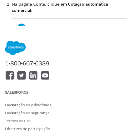
Na página Conta, clique em
Cotação automática
comercial
.
A Cotação automática comercial estará
NOTA
disponível apenas se o tipo de registro da conta for um
Registro comercial.
1-800-667-6389
Na janela Adicionar local, clique em
Novo
.
Insira os detalhes do local nos respectivos campos e
clique em
Salvar
.
Para adicionar mais locais, clique em
Novo
e repita a
SALESFORCE
etapa anterior.
Declaração de privacidade
Clique em
Avançar
.
Na janela Adicionar seus veículos, clique em
Novo
.
Declaração de segurança
Insira os detalhes do veículo e clique em
Salvar
.
Termos de uso
Para adicionar veículos a mais locais, clique em
Novo
e
Diretrizes de participação
repita a etapa anterior.