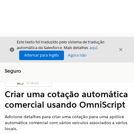
Este texto foi traduzido pelo sistema de tradução
automática da Salesforce. Mais detalhes
aqui
.
Fechar
Fecha
Fechar
Alternar para inglês
Agora não
Seguro
Índice
Mostrar índice
Criar uma cotação automática
comercial usando OmniScript
Adicione detalhes para criar uma cotação para uma apólice
automática comercial com vários veículos associados a vários
locais.