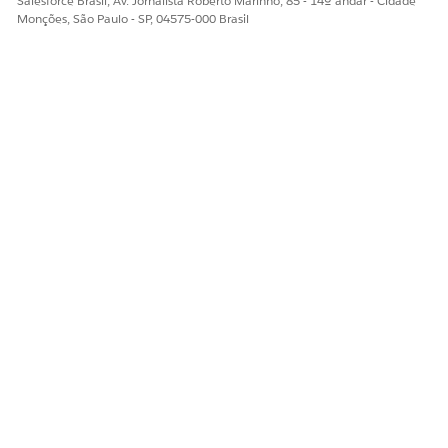
Salesforce Brasil, Av. Jornalista Roberto Marinho, 85 - 14º andar - Cidade
Monções, São Paulo - SP, 04575-000 Brasil