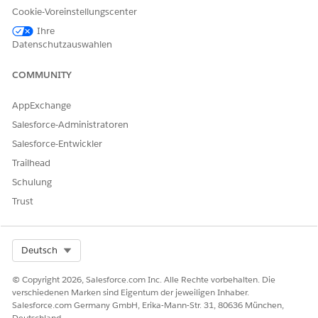
Geben Sie einen Namen für das duplizierte Profil ein,
Cookie-Voreinstellungscenter
beispielsweise "
Insurance Customer Community Plus
Ihre
Login User
" (Community Plus-Anmeldebenutzer für
Datenschutzauswahlen
Versicherungskunden) und speichern Sie dann Ihre
Änderungen.
COMMUNITY
AppExchange
Salesforce-Administratoren
KONNTEN SIE IHR PROBLEM MITHILFE DIESES ARTIKELS
Salesforce-Entwickler
LÖSEN?
Geben Sie uns Feedback, damit wir uns verbessern können.
Trailhead
Schulung
Ja
Nein
Trust
Select Org
Deutsch
© Copyright 2026, Salesforce.com Inc. Alle Rechte vorbehalten. Die
verschiedenen Marken sind Eigentum der jeweiligen Inhaber.
Salesforce.com Germany GmbH, Erika-Mann-Str. 31, 80636 München,
Deutschland