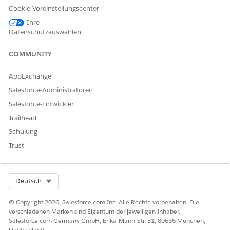
Geben Sie im Fenster "Neues Angebot" einen
Cookie-Voreinstellungscenter
Angebotsnamen ein
.
Ihre
(Optional) Geben Sie Informationen in die anderen Felder
Datenschutzauswahlen
im Fenster "
Neues Angebot
" ein.
COMMUNITY
AppExchange
Salesforce-Administratoren
WICHTIG
Geben Sie keinen Wert in das primäre Stammelement
Salesforce-Entwickler
ein.
Trailhead
Die Eingabe eines Werts in dieses Feld führt zu einem
Schulung
Konflikt, bei dem Sie das Angebot im Angebotsobjekt
Trust
nicht ändern können.
Klicken Sie auf
Speichern
.
Select Org
Deutsch
Wenn Sie auf
Speichern
klicken, erstellen Sie einen leeren
© Copyright 2026, Salesforce.com Inc. Alle Rechte vorbehalten. Die
Angebotsdatensatz. Fügen Sie ein Produkt und Versicherte
verschiedenen Marken sind Eigentum der jeweiligen Inhaber.
oder versicherte Artikel hinzu, um das Angebot entsprechend
Salesforce.com Germany GmbH, Erika-Mann-Str. 31, 80636 München,
Ihren Anforderungen zu konfigurieren.
Deutschland