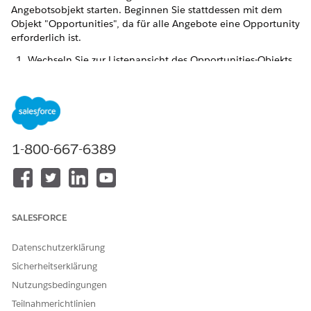
Angebotsobjekt starten. Beginnen Sie stattdessen mit dem
Objekt "Opportunities", da für alle Angebote eine Opportunity
erforderlich ist.
Wechseln Sie zur Listenansicht des Opportunities-Objekts.
Wählen Sie die Opportunity aus, für die Sie ein Angebot
erstellen möchten, oder erstellen Sie eine neue
Opportunity.
Klicken Sie im Bereich "Angebote" auf das Karatsymbol
oder die Schaltfläche für
Neues Angebot
.
1-800-667-6389
Wählen Sie im angezeigten Dialogfeld "Neues Angebot"
die Option
Angebot
aus und klicken Sie dann auf
Weiter
.
SALESFORCE
HINWEIS
Datenschutzerklärung
Die Angebotsdatensatztypen und ihre zugehörigen
Seiten und LWCs können angepasst und konfiguriert
Sicherheitserklärung
werden.
Nutzungsbedingungen
Teilnahmerichtlinien