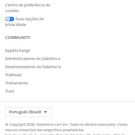
(Opcional) Insira as informações nos outros campos da
Centro de preferência de
janela
Nova cotação
.
cookies
Suas opções de
privacidade
COMMUNITY
IMPORTANTE
Não insira um valor no Item raiz principal.
AppExchange
Inserir um valor nesse campo gera um conflito que não
Administradores do Salesforce
permite modificar a cotação no objeto Cotação.
Desenvolvedores do Salesforce
Trailhead
Clique em
Salvar
.
Treinamento
Quando você clica em
Salvar
, cria um registro de cotação em
Trust
branco. Adicione um produto e partes seguradas ou itens
segurados para configurar a cotação para atender às suas
necessidades.
Select Org
Português (Brasil)
Configurar uma cotação comercial
© Copyright 2026, Salesforce.com Inc. Todos os direitos reservados. Várias
CONSULTE TAMBÉM:
marcas comerciais dos respectivos proprietários.