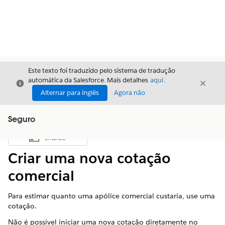
Este texto foi traduzido pelo sistema de tradução
automática da Salesforce. Mais detalhes
aqui
.
Fechar
Fecha
Fechar
Alternar para inglês
Agora não
Seguro
Índice
Mostrar índice
Criar uma nova cotação
comercial
Para estimar quanto uma apólice comercial custaria, use uma
cotação.
Não é possível iniciar uma nova cotação diretamente no