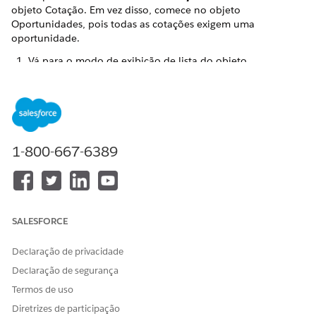
objeto Cotação. Em vez disso, comece no objeto
Oportunidades, pois todas as cotações exigem uma
oportunidade.
Vá para o modo de exibição de lista do objeto
Oportunidades.
Selecione a Oportunidade para a qual deseja criar uma
cotação ou crie uma nova Oportunidade.
No painel Cotações, clique no quilate ou no botão para
Nova cotação
.
1-800-667-6389
Selecione
Cotação
na caixa de diálogo Nova cotação que
aparece e clique em
Avançar
.
SALESFORCE
NOTA
Declaração de privacidade
Os tipos de registro de cotação e suas páginas
associadas e LWCs são personalizáveis e configuráveis.
Declaração de segurança
Termos de uso
Na janela Nova cotação, insira um
Nome da cotação
.
Diretrizes de participação