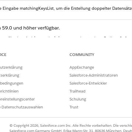
 Eingabe matchingKeysList, um die Erstellung doppelter Datensätz
on 59.0 und höher verfügbar.
nts für den Anbieteradministrator oder andere Rollen. Info
 unter
Aktivieren von Personenaccounts
.
RCE
COMMUNITY
hoden
utzerklärung
AppExchange
tserklärung
Salesforce-Administratoren
tions/standard/creaPersAccountsFromGrpCensMb
bedingungen
Salesforce-Entwickler
richtlinien
Trailhead
reinstellungscenter
Schulung
e Datenschutzauswahlen
Trust
© Copyright 2026, Salesforce.com Inc. Alle Rechte vorbehalten. Die versch
Salesforce.com Germany GmbH, Erika-Mann-Str. 31, 80636 München, Deut