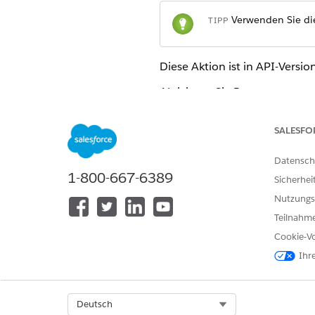
Verwenden Sie die
TIPP
Diese Aktion ist in API-Versi
Aktivieren Sie Personenaccou
Personenaccounts finden Sie
SALESFO
Unterstützte REST HTTP-Met
Datensch
URI
1-800-667-6389
Sicherhei
services/data/vXX.X/ac
Nutzungs
Teilnahme
Formate
Cookie-Vo
JSON
Ihr
HTTP-Methoden
GET, POST
Select Org
Deutsch