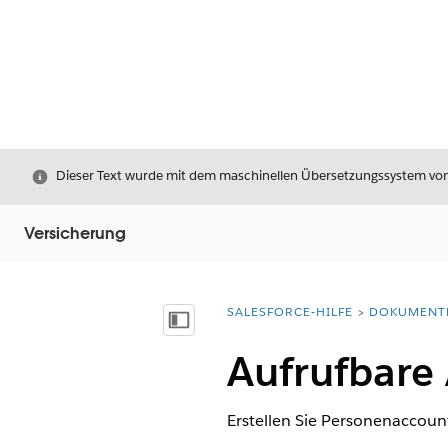
Schließen
Dieser Text wurde mit dem maschinellen Übersetzungssystem von S
Versicherung
SALESFORCE-HILFE
DOKUMENT
Sie befinden sich hier:
Inhalt anzeigen
Aufrufbare 
Erstellen Sie Personenaccou