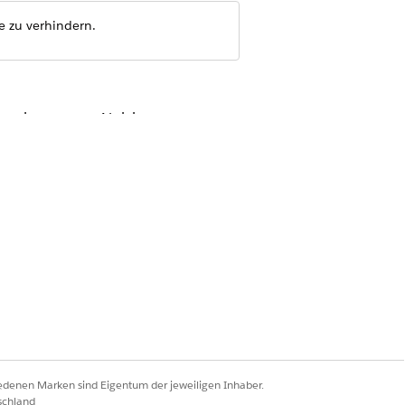
e zu verhindern.
rmationen zum Aktivieren von
r
iedenen Marken sind Eigentum der jeweiligen Inhaber.
schland