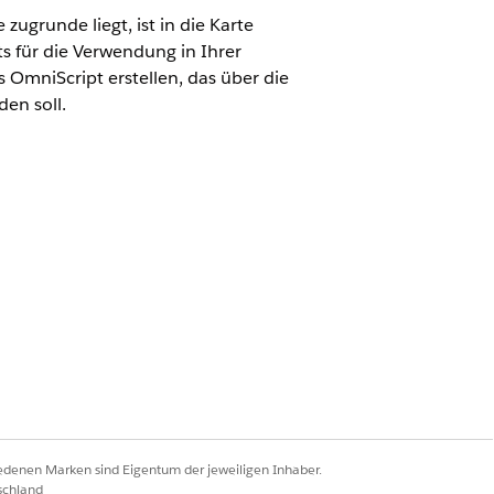
ugrunde liegt, ist in die Karte
ts für die Verwendung in Ihrer
 OmniScript erstellen, das über die
en soll.
 aktiviert ist:
aus.
Teilnehmers zu einem Anspruch
denen Teilnehmers an einem
iedenen Marken sind Eigentum der jeweiligen Inhaber.
schland