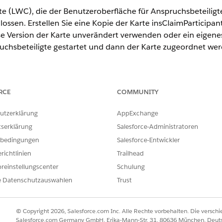
LWC), die der Benutzeroberfläche für Anspruchsbeteiligte z
lossen. Erstellen Sie eine Kopie der Karte insClaimParticipan
e Version der Karte unverändert verwenden oder ein eigenes
uchsbeteiligte gestartet und dann der Karte zugeordnet werd
e insClaimParticipantsCard in Ihrer Organisation importiert und
RCE
COMMUNITY
uncher nach
Vlocity Flex Cards
und wählen Sie diese Option 
utzerklärung
AppExchange
h
insClaimParticipantCard
in der Liste der Karten befindet.
tserklärung
Salesforce-Administratoren
ntCard nicht vorhanden ist, müssen Sie sie installieren.
bedingungen
Salesforce-Entwickler
 mit den folgenden Typen, Untertypen und Zwecken:
richtlinien
Trailhead
reinstellungscenter
Schulung
yp: Teilnehmer hinzufügen, Zweck: Hinzufügen eines neuen 
e Datenschutzauswahlen
Trust
p: Teilnehmer bearbeiten, Zweck: Bearbeiten eines vorhan
© Copyright 2026, Salesforce.com Inc. Alle Rechte vorbehalten. Die versch
Salesforce.com Germany GmbH, Erika-Mann-Str. 31, 80636 München, Deut