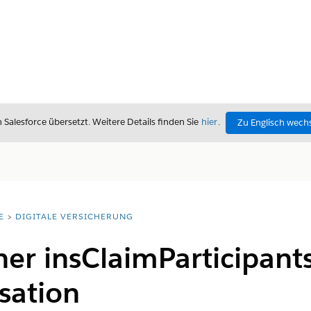
alesforce übersetzt. Weitere Details finden Sie
hier
.
Zu Englisch wech
E
DIGITALE VERSICHERUNG
iner insClaimParticipant
sation