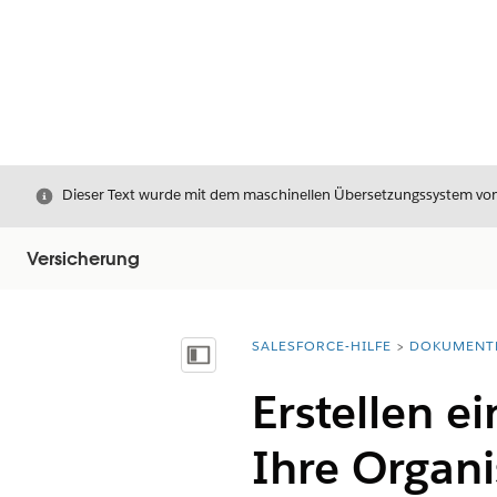
Schließen
Dieser Text wurde mit dem maschinellen Übersetzungssystem von S
Versicherung
SALESFORCE-HILFE
DOKUMENT
Sie befinden sich hier:
Inhalt anzeigen
Erstellen e
Ihre Organi