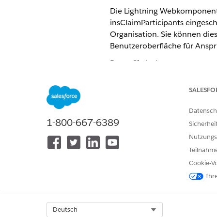
Die Lightning Webkomponente (
insClaimParticipants eingesch
Organisation. Sie können dies
Benutzeroberfläche für Anspr
Bevor Sie loslegen
Stellen Sie sicher, dass di
SALESFO
Suchen Sie im App La
Datensch
Überprüfen Sie, ob sic
1-800-667-6389
Sicherhei
Wenn die insClaimParticipa
Nutzungs
Erstellen Sie OmniScripts
Teilnahme
Cookie-Vo
Typ: Anspruch, Untert
Ihr
Typ: Anspruch, Unterty
Anspruch
Select Org
Deutsch