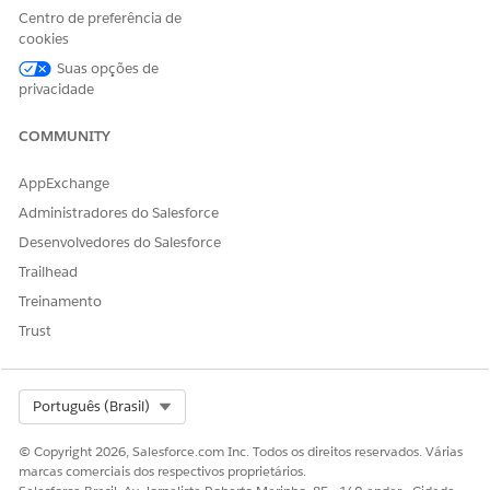
Tipo: Reivindicação, Subtipo: Adição do participante,
Centro de preferência de
Objetivo: Adicionar um novo participante a uma
cookies
reivindicação
Suas opções de
privacidade
Tipo: Reivindicação, Subtipo: Edição do participante,
Objetivo: Editar um participante existente em uma
COMMUNITY
reivindicação
AppExchange
Administradores do Salesforce
Desenvolvedores do Salesforce
Trailhead
Treinamento
Trust
O LWC Participante da declaração do Vlocity contém todos os
elementos da IU que os ajustadores de declaração veem
Select Org
Português (Brasil)
quando estão trabalhando em participantes e itens
envolvidos em uma declaração.
© Copyright 2026, Salesforce.com Inc. Todos os direitos reservados. Várias
marcas comerciais dos respectivos proprietários.
O cartão flexível insClaimParticipantsCard contém apenas um