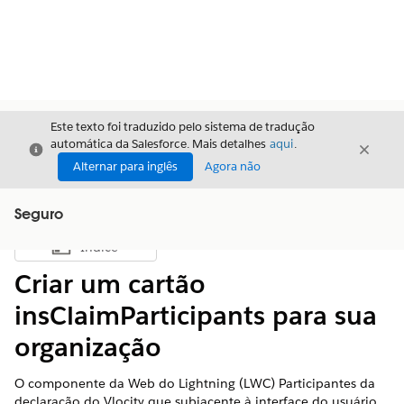
Este texto foi traduzido pelo sistema de tradução
automática da Salesforce. Mais detalhes
aqui
.
Fechar
Fecha
Fechar
Alternar para inglês
Agora não
Seguro
Índice
Mostrar índice
Criar um cartão
insClaimParticipants para sua
organização
O componente da Web do Lightning (LWC) Participantes da
declaração do Vlocity que subjacente à interface do usuário