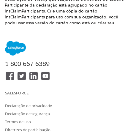
Participante da declaração está agrupado no cartão
insClaimParticipants. Crie uma cópia do cartão
insClaimParticipants para uso com sua organização. Você
pode usar essa versão do cartão como está ou criar seu
próprio OmniScript para ser iniciado na interface do usuário
do Participante da declaração e então associar esse
OmniScript ao cartão.
Antes de começar
Verifique se o insClaimParticipantsCard é importado e
1-800-667-6389
ativado em sua organização:
No Iniciador de aplicativos, localize e selecione
Vlocity
Flex Cards
.
Verifique se o
insClaimParticipantCard
está na lista de
SALESFORCE
cartões.
Declaração de privacidade
Se o insClaimParticipantCard não estiver lá, você precisará
instalá-lo.
Declaração de segurança
Crie OmniScripts com os seguintes tipos, subtipos e
Termos de uso
propósitos:
Diretrizes de participação