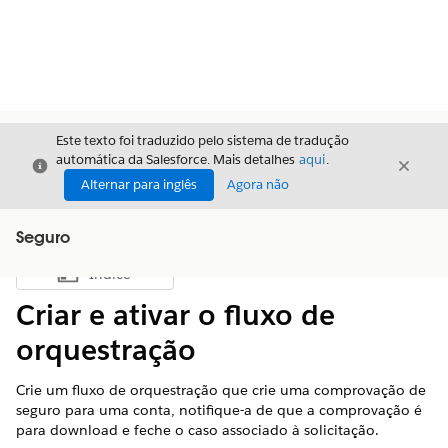
Este texto foi traduzido pelo sistema de tradução
automática da Salesforce. Mais detalhes
aqui
.
Fechar
Fecha
Fechar
Alternar para inglês
Agora não
Seguro
Índice
Mostrar índice
Criar e ativar o fluxo de
orquestração
Crie um fluxo de orquestração que crie uma comprovação de
seguro para uma conta, notifique-a de que a comprovação é
para download e feche o caso associado à solicitação.