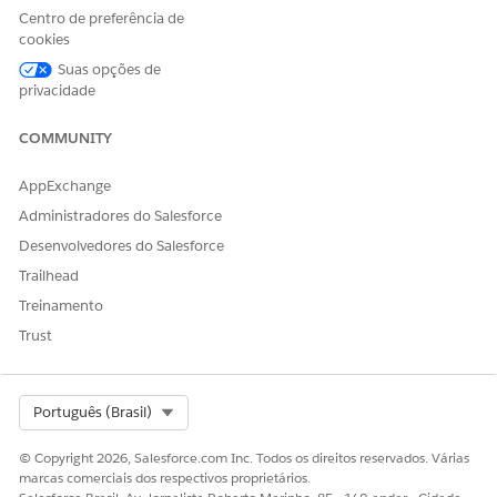
Centro de preferência de
Extensão do Financial
cookies
Services Cloud OU FSC Sales
Suas opções de
OU
privacidade
Básico do Financial Services
Cloud
COMMUNITY
OU
AppExchange
Padrão do Financial Services
Administradores do Salesforce
Cloud
Desenvolvedores do Salesforce
Para usar o processo de
Indústrias Processamento
Trailhead
serviço Solicitar
de serviço, Excelência de
Treinamento
comprovação de seguro:
serviço do setor,
OmniStudio, Caso, Objetos
Trust
de Solicitação do Catálogo
de serviços Ler, Criar, Editar,
Excluir, Visualizar todos os
Select Org
Português (Brasil)
registros
© Copyright 2026, Salesforce.com Inc. Todos os direitos reservados. Várias
E
marcas comerciais dos respectivos proprietários.
Seguro do FSC