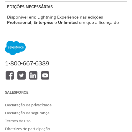
EDIÇÕES NECESSÁRIAS
Disponível em: Lightning Experience nas edições
Professional
,
Enterprise
e
Unlimited
em que a licença do
Financial Services Cloud está habilitada com o
complemento FSC Insurance.
PERMISSÕES DE USUÁRIO NECESSÁRIAS
Para configurar o processo
Indústrias Processamento
1-800-667-6389
de serviço Solicitar
de serviço, Excelência de
comprovação de seguro:
serviço do setor,
OmniStudio, Caso, Objetos
de Solicitação do Catálogo
de serviços Ler, Criar, Editar,
SALESFORCE
Excluir, Visualizar todos os
registros
Declaração de privacidade
E
Declaração de segurança
Seguro do FSC
Termos de uso
E
Diretrizes de participação