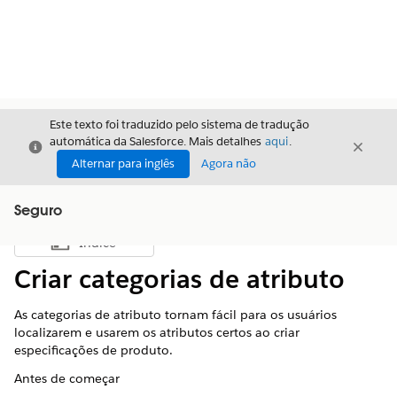
Este texto foi traduzido pelo sistema de tradução
automática da Salesforce. Mais detalhes
aqui
.
Fechar
Fecha
Fechar
Alternar para inglês
Agora não
Seguro
Índice
Mostrar índice
Criar categorias de atributo
As categorias de atributo tornam fácil para os usuários
localizarem e usarem os atributos certos ao criar
especificações de produto.
Antes de começar