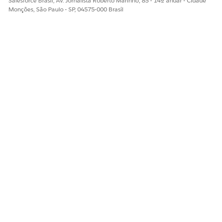
Salesforce Brasil, Av. Jornalista Roberto Marinho, 85 - 14º andar - Cidade
Monções, São Paulo - SP, 04575-000 Brasil
ESTE ARTIGO RESOLVEU SEU PROBLEMA?
Diga-nos para podermos melhorar!
Sim
Não