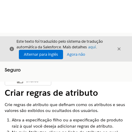
Este texto foi traduzido pelo sistema de tradução
automática da Salesforce. Mais detalhes
aqui
.
Fechar
Fecha
Fechar
Alternar para inglês
Agora não
Seguro
Índice
Mostrar índice
Criar regras de atributo
Crie regras de atributo que definam como os atributos e seus
valores são exibidos ou ocultados dos usuários.
Abra a especificação filho ou a especificação de produto
raiz à qual você deseja adicionar regras de atributo.