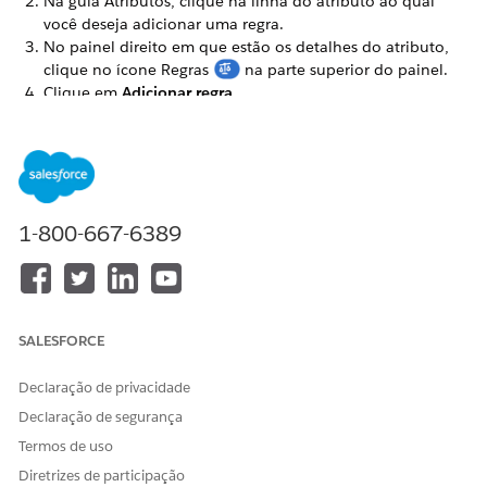
Na guia Atributos, clique na linha do atributo ao qual
você deseja adicionar uma regra.
No painel direito em que estão os detalhes do atributo,
clique no ícone Regras
na parte superior do painel.
Clique em
Adicionar regra
.
Escolha um
tipo
.
Ocultar
Oculta esse atributo/valor se a expressão inserida na
etapa 4 = verdadeiro.
1-800-667-6389
Mensagem
Exibe uma mensagem se a expressão =
verdadeiro
.
Você pode escolher entre quatro tipos de mensagem:
Informação
: Texto preto
SALESFORCE
Aviso
: Texto laranja
Declaração de privacidade
Erro
: Texto vermelho
Declaração de segurança
Em um OmniScript LWC, se você selecionar Erro
Termos de uso
para tarefas associadas a uma regra de valor de
Diretrizes de participação
atributo, a mensagem de erro será exibida, mas o