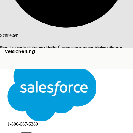
Suche
Schließen
Dieser Text wurde mit dem maschinellen Übersetzungssystem von Salesforce übersetzt.
Versicherung
Zu Englisch wechseln
Nicht jetzt
Weitere Details finden Sie
hier
.
Schließen
Schließen
1-800-667-6389