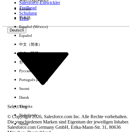
Select Org
Deutsch
Salesforce-Entwickler
Trailhead
Italiano
Erfahrung
Schulung
日本語
Trust
Español (México)
Deutsch
Español
Alle löschen
Fertig
中文（简体）
中文（繁體）
한국어
Русский
Português (Brasil)
Suomi
Dansk
Select Org
Svenska
Nederlands
© Copyright 2026, Salesforce.com Inc. Alle Rechte vorbehalten.
Die verschiedenen Marken sind Eigentum der jeweiligen Inhaber.
Norsk
Salesforce.com Germany GmbH, Erika-Mann-Str. 31, 80636
Keine Ergebnisse