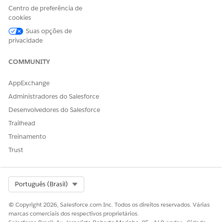
Centro de preferência de
cookies
Suas opções de
privacidade
ESTE ARTIGO RESOLVEU SEU PROBLEMA?
Diga-nos para podermos melhorar!
COMMUNITY
Sim
Não
AppExchange
Administradores do Salesforce
Desenvolvedores do Salesforce
Trailhead
Treinamento
Trust
Select Org
Português (Brasil)
© Copyright 2026, Salesforce.com Inc. Todos os direitos reservados. Várias
marcas comerciais dos respectivos proprietários.