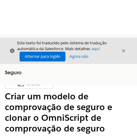
Este texto foi traduzido pelo sistema de tradução
automática da Salesforce. Mais detalhes
aqui
.
Fechar
Fecha
Fechar
Alternar para inglês
Agora não
Seguro
Índice
Mostrar índice
Criar um modelo de
comprovação de seguro e
clonar o OmniScript de
comprovação de seguro