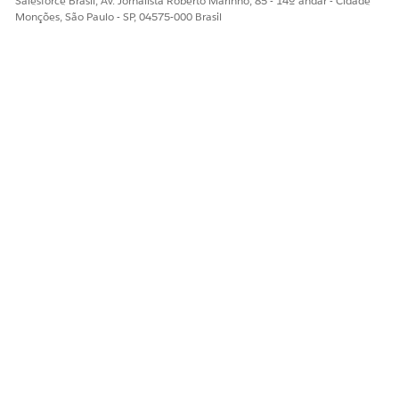
Salesforce Brasil, Av. Jornalista Roberto Marinho, 85 - 14º andar - Cidade
Monções, São Paulo - SP, 04575-000 Brasil