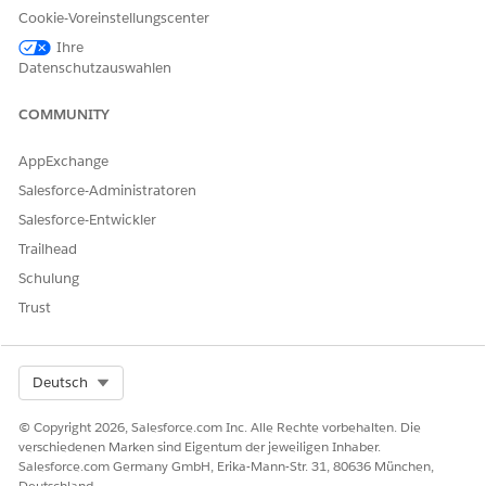
Cookie-Voreinstellungscenter
LÖSEN?
Ihre
Geben Sie uns Feedback, damit wir uns verbessern können.
Datenschutzauswahlen
Ja
Nein
COMMUNITY
AppExchange
Salesforce-Administratoren
Salesforce-Entwickler
Trailhead
Schulung
Trust
Select Org
Deutsch
© Copyright 2026, Salesforce.com Inc. Alle Rechte vorbehalten. Die
verschiedenen Marken sind Eigentum der jeweiligen Inhaber.
Salesforce.com Germany GmbH, Erika-Mann-Str. 31, 80636 München,
Deutschland