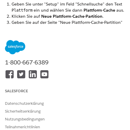
Geben Sie unter "Setup" im Feld "Schnellsuche" den Text
ein und wählen Sie dann
Plattform-Cache
aus.
Plattform
Klicken Sie auf
Neue Plattform-Cache-Partition
.
Geben Sie auf der Seite "Neue Plattform-Cache-Partition"
im Abschnitt "Details" die folgenden Details ein:
FELD
WERT
Bezeichnung
CPQPartition
Name
CPQPartition
1-800-667-6389
Geben Sie in der Liste "Sitzungs-Cache-Zuteilung" im Feld
"Organisation" eine Zahl zwischen 1 und 5 ein. Eine wird
empfohlen.
Geben Sie in der Liste "Organisations-Cache-Zuteilung" im
SALESFORCE
Feld "Organisation" eine Zahl zwischen einem und dem
maximal zulässigen Cache in Ihrer Organisation ein.
Datenschutzerklärung
Speichern Sie die neue Plattform-Cache-Partition.
Sicherheitserklärung
Nutzungsbedingungen
Teilnahmerichtlinien
KONNTEN SIE IHR PROBLEM MITHILFE DIESES ARTIKELS