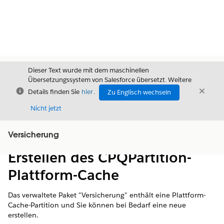
Dieser Text wurde mit dem maschinellen
Übersetzungssystem von Salesforce übersetzt. Weitere
Schließen
Schli
Details finden Sie
hier
.
Zu Englisch wechseln
Schließ
Nicht jetzt
Versicherung
Inhalt
Inhalt anzeigen
Erstellen des CPQPartition-
Plattform-Cache
Das verwaltete Paket "Versicherung" enthält eine Plattform-
Cache-Partition und Sie können bei Bedarf eine neue
erstellen.