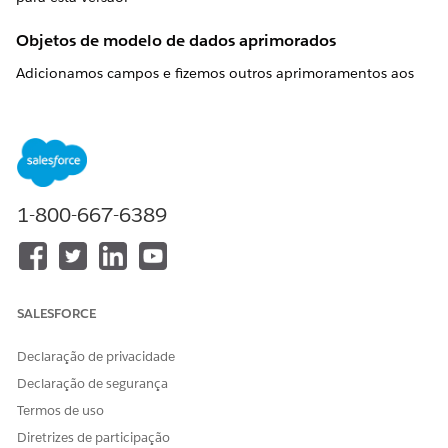
Objetos de modelo de dados aprimorados
Adicionamos campos e fizemos outros aprimoramentos aos
seguintes objetos para esta versão:
OBJETOS DE MODELO DE
DESCRIÇÃO
DADOS APRIMORADOS
QuoteLineItem
Esse objeto inclui o seguinte
1-800-667-6389
novo campo:
Valor da comissão: O
valor da comissão
calculado para esse item
de linha de cotação.
SALESFORCE
Definição do item de
Esse objeto inclui o seguinte
Declaração de privacidade
orquestração
novo campo:
Declaração de segurança
Nome da fila do
Termos de uso
Salesforce: O nome da
Diretrizes de participação
fila do Salesforce à qual