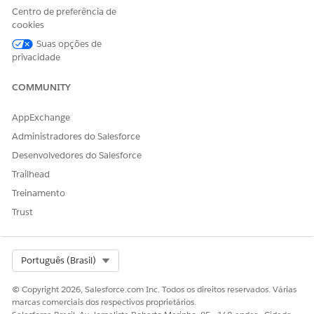
o Gerenciamento de
Centro de preferência de
cookies
pedidos atribui a tarefa
manual durante a
Suas opções de
orquestração.
privacidade
COMMUNITY
Item de orquestração
Esse objeto inclui o seguinte
novo campo:
AppExchange
Nome da fila do
Administradores do Salesforce
Salesforce: O nome da
fila do Salesforce à qual
Desenvolvedores do Salesforce
o Gerenciamento de
Trailhead
pedidos atribui a tarefa
Treinamento
manual durante a
orquestração.
Trust
Select Org
Português (Brasil)
ESTE ARTIGO RESOLVEU SEU PROBLEMA?
© Copyright 2026, Salesforce.com Inc. Todos os direitos reservados. Várias
Diga-nos para podermos melhorar!
marcas comerciais dos respectivos proprietários.