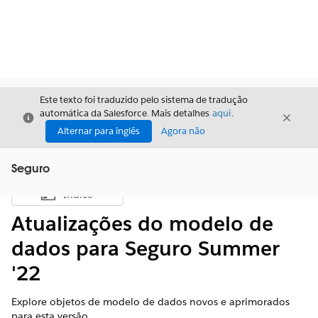
Este texto foi traduzido pelo sistema de tradução
automática da Salesforce. Mais detalhes
aqui
.
Fechar
Fecha
Fechar
Alternar para inglês
Agora não
Seguro
Índice
Mostrar índice
Atualizações do modelo de
dados para Seguro Summer
'22
Explore objetos de modelo de dados novos e aprimorados
para esta versão.