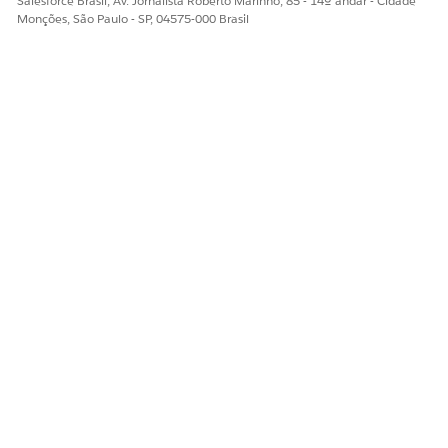
Salesforce Brasil, Av. Jornalista Roberto Marinho, 85 - 14º andar - Cidade
Sim
Não
Monções, São Paulo - SP, 04575-000 Brasil