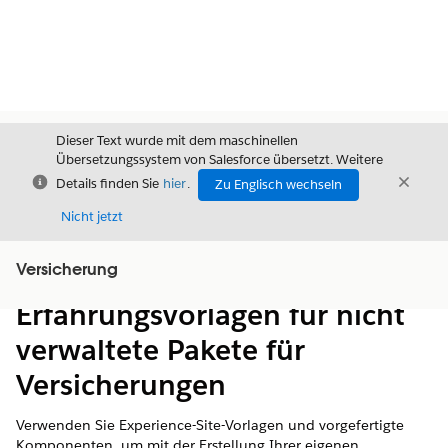
Dieser Text wurde mit dem maschinellen
Übersetzungssystem von Salesforce übersetzt. Weitere
Schließen
Schli
Details finden Sie
hier
.
Zu Englisch wechseln
Schließ
Nicht jetzt
Versicherung
Inhalt
Inhalt anzeigen
Erfahrungsvorlagen für nicht
verwaltete Pakete für
Versicherungen
Verwenden Sie Experience-Site-Vorlagen und vorgefertigte
Komponenten, um mit der Erstellung Ihrer eigenen