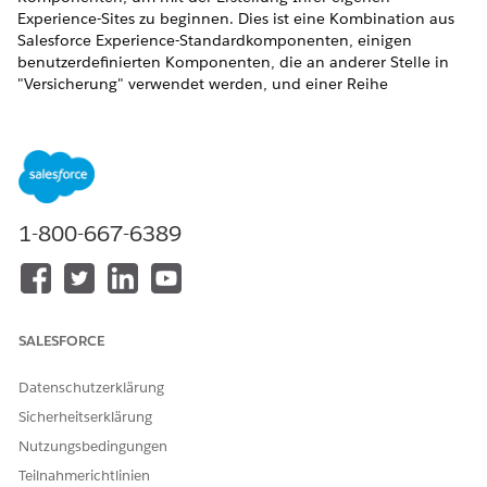
Experience-Sites zu beginnen. Dies ist eine Kombination aus
Salesforce Experience-Standardkomponenten, einigen
benutzerdefinierten Komponenten, die an anderer Stelle in
"Versicherung" verwendet werden, und einer Reihe
benutzerdefinierter Komponenten, die speziell für die
Experience-Site erstellt wurden.
Broker Digital Experience-Site
Ihr Netzwerk von Agenten und Maklern, die Ihre
Versicherungsprodukte verkaufen, benötigen Zugriff auf
1-800-667-6389
bestimmte Funktionen und Funktionen, um ihre Accounts
zu warten. Die Broker Experience-Site in der Experience
Cloud kann ihnen diesen Zugriff erteilen.
Site für digitale Erfahrungen des Versicherungsnehmers
Erteilen Sie Ihren Versicherungsnehmern auf der Site
SALESFORCE
"Digitale Erfahrungen der Versicherungsnehmer" Zugriff
zum Anzeigen und Ändern wichtiger Informationen zu
Datenschutzerklärung
ihren Accounts, Policen, Ansprüchen und
Sicherheitserklärung
Abrechnungsoptionen.
Nutzungsbedingungen
Komponentenanpassung für die Site für digitale
Teilnahmerichtlinien
Erfahrungen