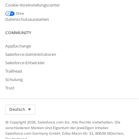
Cookie-Voreinstellungscenter
Wir haben vorkonfigurierte Komponenten für
Versicherungserfahrungs-Sites bereitgestellt, aber wir
Ihre
wissen, dass Sie sie wahrscheinlich mit Ihren Logos,
Datenschutzauswahlen
Symbolen, Farben und Schriftarten versehen möchten,
damit Ihre Kunden sie sehen können. Sie können auch
COMMUNITY
die angezeigten Daten anpassen.
AppExchange
Einrichten Ihrer Site für digitale Erfahrungen
Salesforce-Administratoren
Erstellen Sie eine Experience-Site für Ihre Benutzer
mithilfe der Vorlagen im nicht verwalteten Paket
Salesforce-Entwickler
"Assurance FSC".
Trailhead
Schulung
Trust
KONNTEN SIE IHR PROBLEM MITHILFE DIESES ARTIKELS
LÖSEN?
Select Org
Deutsch
Geben Sie uns Feedback, damit wir uns verbessern können.
© Copyright 2026, Salesforce.com Inc. Alle Rechte vorbehalten. Die
Ja
Nein
verschiedenen Marken sind Eigentum der jeweiligen Inhaber.
Salesforce.com Germany GmbH, Erika-Mann-Str. 31, 80636 München,
Deutschland