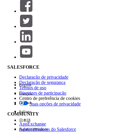
Filtrar por (0)
SELECIONAR FILTROS
Adicionar
Área de produtos
Impacto do recurso
SALESFORCE
Declaração de privacidade
Declaração de segurança
English
Termos de uso
Diretrizes de participação
Français
Centro de preferência de cookies
Deutsch
Suas opções de privacidade
Edição
Italiano
COMMUNITY
日本語
AppExchange
Administradores do Salesforce
Español (México)