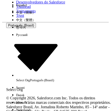
Desenvolvedores do Salesforce
Español
Trailhead
Experiência
Treinamento
中文（简体）
Trust
中文（繁體）
Português (Brasil)
한국어
Русский
Limpar tudo
Concluído
Select Org
Português (Brasil)
Suomi
Select Org
Dansk
© Copyright 2026, Salesforce.com Inc. Todos os direitos
reservados. Várias marcas comerciais dos respectivos proprietários.
Svenska
Salesforce Brasil, Av. Jornalista Roberto Marinho, 85 - 14º andar -
Sem resultados
Nederlands