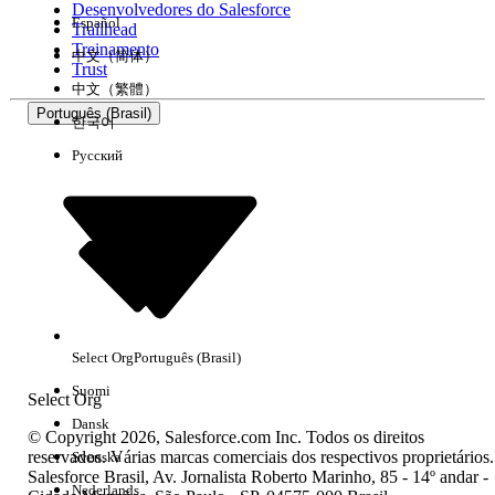
Desenvolvedores do Salesforce
Español
Trailhead
Experiência
Treinamento
中文（简体）
Trust
中文（繁體）
Português (Brasil)
한국어
Русский
Limpar tudo
Concluído
Select Org
Português (Brasil)
Suomi
Select Org
Dansk
© Copyright 2026, Salesforce.com Inc. Todos os direitos
reservados. Várias marcas comerciais dos respectivos proprietários.
Svenska
Salesforce Brasil, Av. Jornalista Roberto Marinho, 85 - 14º andar -
Sem resultados
Nederlands