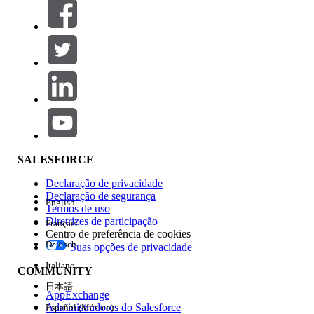
Filtros (0)
SELECIONAR FILTROS
Adicionar
Área de produtos
Impacto do recurso
SALESFORCE
Declaração de privacidade
Declaração de segurança
English
Termos de uso
Diretrizes de participação
Français
Centro de preferência de cookies
Deutsch
Suas opções de privacidade
Edição
Italiano
COMMUNITY
日本語
AppExchange
Administradores do Salesforce
Español (México)