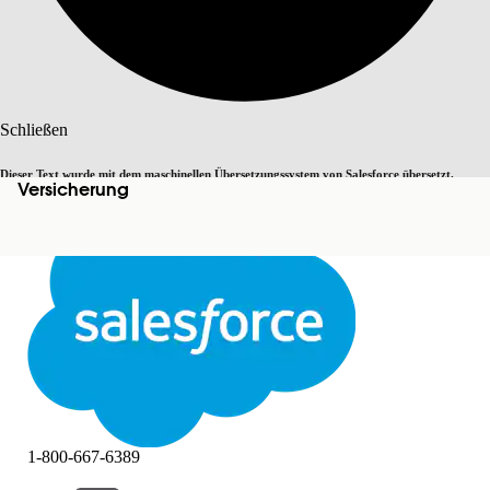
Suche
Schließen
Dieser Text wurde mit dem maschinellen Übersetzungssystem von Salesforce übersetzt.
Versicherung
Zu Englisch wechseln
Nicht jetzt
Weitere Details finden Sie
hier
.
Schließen
Schließen
1-800-667-6389