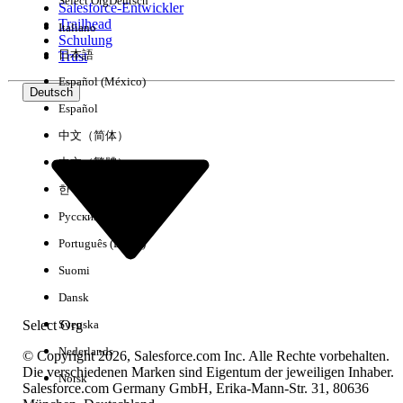
Select Org
Deutsch
Salesforce-Entwickler
Trailhead
Italiano
Erfahrung
Schulung
日本語
Trust
Español (México)
Deutsch
Español
Alle löschen
Fertig
中文（简体）
中文（繁體）
한국어
Русский
Português (Brasil)
Suomi
Dansk
Select Org
Svenska
Nederlands
© Copyright 2026, Salesforce.com Inc. Alle Rechte vorbehalten.
Die verschiedenen Marken sind Eigentum der jeweiligen Inhaber.
Norsk
Salesforce.com Germany GmbH, Erika-Mann-Str. 31, 80636
Keine Ergebnisse