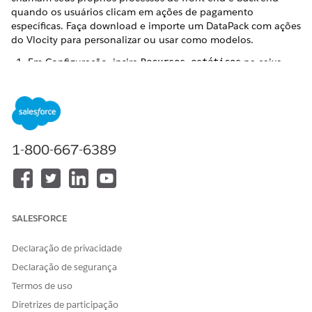
quando os usuários clicam em ações de pagamento
específicas. Faça download e importe um DataPack com ações
do Vlocity para personalizar ou usar como modelos.
Em Configuração, insira
na caixa
Recursos estáticos
Busca rápida e selecione
Recursos estáticos
.
Localize e clique em
DP_CUSTOM_ClaimVlocityAction
.
Clique com o botão direito do mouse em
Exibir arquivo
e
selecione
Salvar link como
.
1-800-667-6389
SALESFORCE
Declaração de privacidade
Declaração de segurança
Termos de uso
Diretrizes de participação