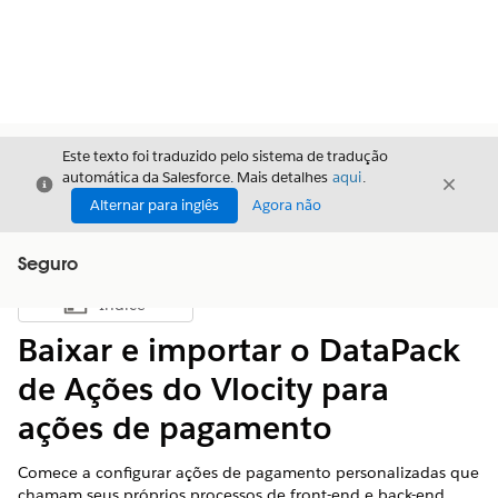
Este texto foi traduzido pelo sistema de tradução
automática da Salesforce. Mais detalhes
aqui
.
Fechar
Fecha
Fechar
Alternar para inglês
Agora não
Seguro
Índice
Mostrar índice
Baixar e importar o DataPack
de Ações do Vlocity para
ações de pagamento
Comece a configurar ações de pagamento personalizadas que
chamam seus próprios processos de front-end e back-end