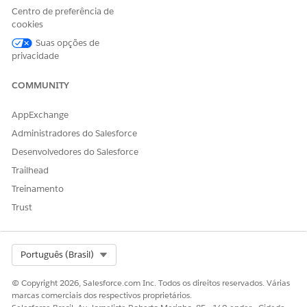
Centro de preferência de
Adicione
ao final do nome de arquivo sugerido, de
.json
cookies
modo que o nome completo seja
Suas opções de
.
vlocity_ins__DP_CUSTOM_ClaimVlocityAction.json
privacidade
Navegue até uma pasta que seja fácil de encontrar no
computador local e clique em
Salvar
.
COMMUNITY
No Iniciador de aplicativos, localize e selecione
OmniStudio DataPacks
.
AppExchange
Na guia
Instalada
, escolha importar de um arquivo.
Administradores do Salesforce
Desenvolvedores do Salesforce
Trailhead
Treinamento
Trust
Select Org
Português (Brasil)
© Copyright 2026, Salesforce.com Inc. Todos os direitos reservados. Várias
marcas comerciais dos respectivos proprietários.
Ao lado da caixa de texto Arquivo, clique em
Procurar