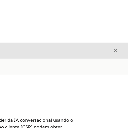
Fecha
Fechar
der da IA conversacional usando o
 ao cliente (CSR) podem obter