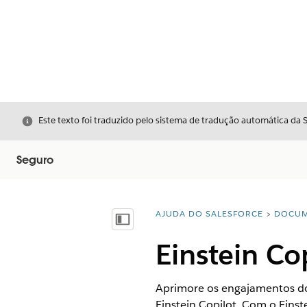
Fechar
Este texto foi traduzido pelo sistema de tradução automática da 
Seguro
AJUDA DO SALESFORCE
DOCUM
Você está aqui:
Mostrar índice
Einstein Co
Aprimore os engajamentos dos
Einstein Copilot. Com o Eins