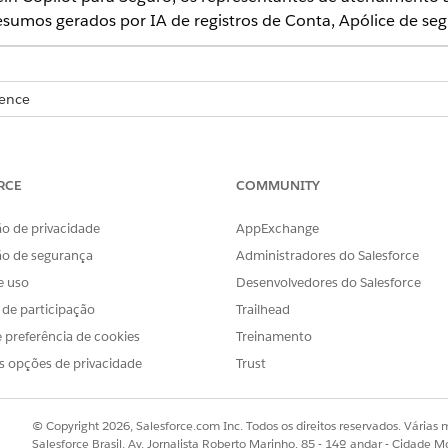
sumos gerados por IA de registros de Conta, Apólice de seg
ience
se
,
Performance
e
Unlimited
com os complementos Einstein para ve
RCE
COMMUNITY
versacional confiável, de linguagem natural e semi-autônom
o de privacidade
AppExchange
ão de segurança
Administradores do Salesforce
a em ações de copiloto padrão prontas para uso. As ações at
e uso
Desenvolvedores do Salesforce
s de participação
Trailhead
modelo de linguagem (LLM) como ChatGPT.
 preferência de cookies
Treinamento
e Trust do Einstein, que é uma arquitetura de IA segura in
s opções de privacidade
Trust
instein Trust detecta e mascara dados confidenciais para e
a controles, como licenças e permissões de usuário, para q
© Copyright 2026, Salesforce.com Inc. Todos os direitos reservados. Várias m
s ações que eles executam. Um dos principais recursos da s
Salesforce Brasil, Av. Jornalista Roberto Marinho, 85 - 14º andar - Cidade M