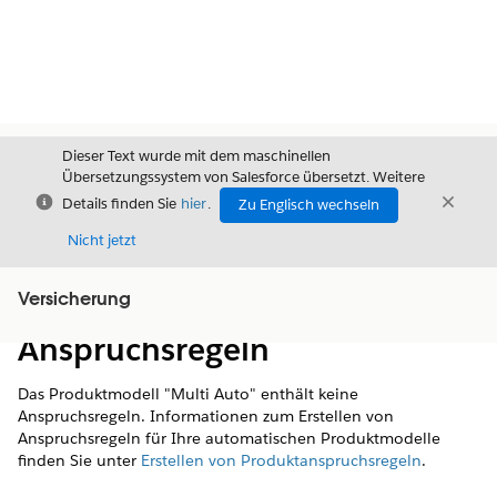
Dieser Text wurde mit dem maschinellen
Übersetzungssystem von Salesforce übersetzt. Weitere
Schließen
Schli
Details finden Sie
hier
.
Zu Englisch wechseln
Schließ
Nicht jetzt
Versicherung
Inhalt
Inhalt anzeigen
Anspruchsregeln
Das Produktmodell "Multi Auto" enthält keine
Anspruchsregeln. Informationen zum Erstellen von
Anspruchsregeln für Ihre automatischen Produktmodelle
finden Sie unter
Erstellen von Produktanspruchsregeln
.