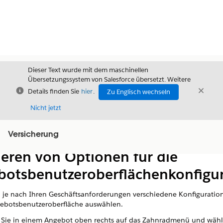
Dieser Text wurde mit dem maschinellen
Übersetzungssystem von Salesforce übersetzt. Weitere
Schließen
Schli
Details finden Sie
hier
.
Zu Englisch wechseln
Schließ
Nicht jetzt
Versicherung
Inhalt
Inhalt anzeigen
ieren von Optionen für die
botsbenutzeroberflächenkonfigur
 je nach Ihren Geschäftsanforderungen verschiedene Konfiguratio
gebotsbenutzeroberfläche auswählen.
 Sie in einem Angebot oben rechts auf das Zahnradmenü und wähl