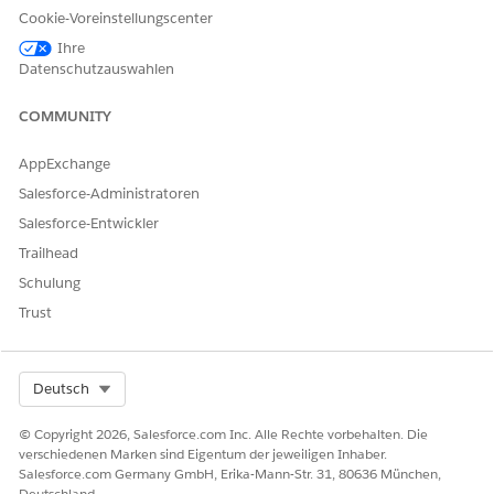
Cookie-Voreinstellungscenter
 Mehrstammprodukt
: Aktiviert die Mehrfachstammansicht, mit der 
Ihre
ebot mehrere Produkte hinzufügen können.
Datenschutzauswahlen
ertungsfakt verwenden
: Fügt die Möglichkeit hinzu, Bewertungsfak
isberechnung zu verwenden.
COMMUNITY
ch-Modus aktivieren
: Aktiviert den Batch-Modus, wenn "Bewertungs
wendet wird.
AppExchange
Salesforce-Administratoren
Salesforce-Entwickler
Trailhead
Schulung
NWEIS
e müssen die Optionen "
Bewertungsfakt verwenden
" und "
Batch-M
Trust
tivieren
" auswählen, um den Batch-Modus zu verwenden.
eckungsbeschreibungen anzeigen
: Zeigt eine QuickInfo neben jed
Select Org
Deutsch
ckungsspezifikation an, für die eine Beschreibung definiert ist.
© Copyright 2026, Salesforce.com Inc. Alle Rechte vorbehalten. Die
verschiedenen Marken sind Eigentum der jeweiligen Inhaber.
Salesforce.com Germany GmbH, Erika-Mann-Str. 31, 80636 München,
Deutschland