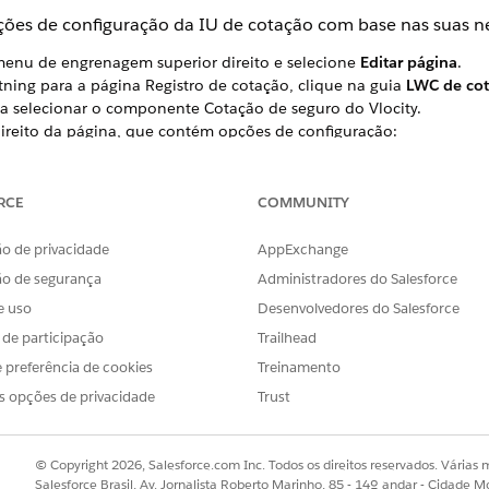
ções de configuração da IU de cotação com base nas suas n
enu de engrenagem superior direito e selecione
Editar página
.
tning para a página Registro de cotação, clique na guia
LWC de co
a selecionar o componente Cotação de seguro do Vlocity.
ireito da página, que contém opções de configuração:
puração
: Torna o Regras Log para atributos visíveis.
reço assíncrono
: Adiciona o sinalizador enfileirável à cham
RCE
COMMUNITY
ada em lotes. Isso reduz falhas de tempo limite quando muit
 processamento.
o de privacidade
AppExchange
ão de segurança
Administradores do Salesforce
a botões de Ação ao LWC Cotação. Exemplos de botões de 
e uso
Desenvolvedores do Salesforce
s de participação
Trailhead
 produto
: Adiciona a capacidade de
clonar produtos raiz
.
 preferência de cookies
Treinamento
inel
: Exibe detalhes do produto com uma
visualização de pai
s opções de privacidade
Trust
upo
: Adiciona a capacidade de adicionar
classes de grupo
a p
© Copyright 2026, Salesforce.com Inc. Todos os direitos reservados. Várias m
Habilita a visualização de várias raízes que permite adicion
Salesforce Brasil, Av. Jornalista Roberto Marinho, 85 - 14º andar - Cidade M