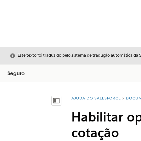
Fechar
Este texto foi traduzido pelo sistema de tradução automática da 
Seguro
AJUDA DO SALESFORCE
DOCUM
Você está aqui:
Mostrar índice
Habilitar o
cotação