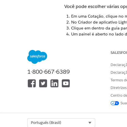
Você pode escolher várias op
Em uma Cotação, clique no m
No Criador de aplicativo Ligh
Clique em dentro da guia par
Um painel é aberto no lado d
Habilitar modo de de
Habilitar cotação de p
SALESFO
serviço conclua a cham
exigirá mais tempo de
Declaraçã
1-800-667-6389
Declaraç
Mostrar ação
: Adicion
Termos d
de depuração
.
Diretrize
Habilitar clonagem de
Centro de
Modo de edição do pa
Sua
Habilitar classes de gr
É produto multi-raiz
: 
Select Org
Português (Brasil)