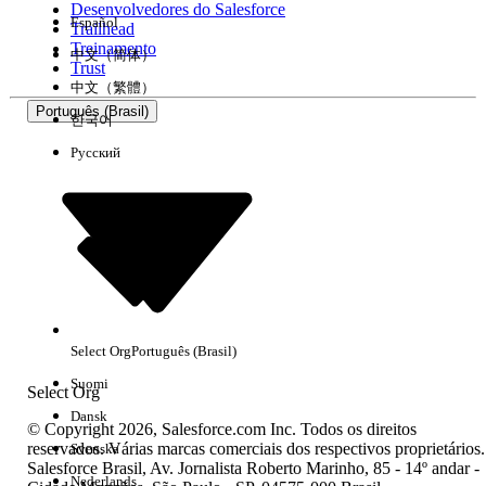
Desenvolvedores do Salesforce
Español
Trailhead
Experiência
Treinamento
中文（简体）
Trust
中文（繁體）
Português (Brasil)
한국어
Русский
Limpar tudo
Concluído
Select Org
Português (Brasil)
Suomi
Select Org
Dansk
© Copyright 2026, Salesforce.com Inc. Todos os direitos
reservados. Várias marcas comerciais dos respectivos proprietários.
Svenska
Salesforce Brasil, Av. Jornalista Roberto Marinho, 85 - 14º andar -
Sem resultados
Nederlands