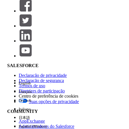
Filtros (0)
SELECIONAR FILTROS
Adicionar
Área de produtos
Impacto do recurso
SALESFORCE
Declaração de privacidade
Declaração de segurança
English
Termos de uso
Diretrizes de participação
Français
Centro de preferência de cookies
Deutsch
Suas opções de privacidade
Edição
Italiano
COMMUNITY
日本語
AppExchange
Administradores do Salesforce
Español (México)