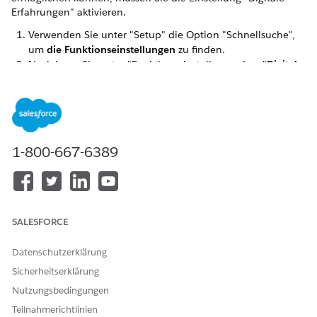
Erfahrungen" aktivieren.
Verwenden Sie unter "Setup" die Option "Schnellsuche",
um
die Funktionseinstellungen
zu finden.
Navigieren Sie unter "Funktionseinstellungen" zu "
Digitale
Erfahrungen
" und klicken Sie auf
Einstellungen
.
Wählen Sie unter "Rolle und Benutzereinstellungen" die
Option
Verwenden externer Standardprofile für die
Selbstregistrierung, Benutzererstellung und Anmeldung
zulassen aus.
1-800-667-6389
KONNTEN SIE IHR PROBLEM MITHILFE DIESES ARTIKELS
LÖSEN?
SALESFORCE
Geben Sie uns Feedback, damit wir uns verbessern können.
Datenschutzerklärung
Ja
Nein
Sicherheitserklärung
Nutzungsbedingungen
Teilnahmerichtlinien