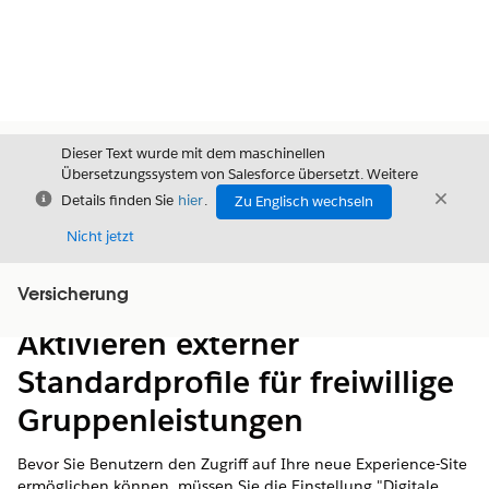
Dieser Text wurde mit dem maschinellen
Übersetzungssystem von Salesforce übersetzt. Weitere
Schließen
Schli
Details finden Sie
hier
.
Zu Englisch wechseln
Schließ
Nicht jetzt
Versicherung
Inhalt
Inhalt anzeigen
Aktivieren externer
Standardprofile für freiwillige
Gruppenleistungen
Bevor Sie Benutzern den Zugriff auf Ihre neue Experience-Site
ermöglichen können, müssen Sie die Einstellung "Digitale