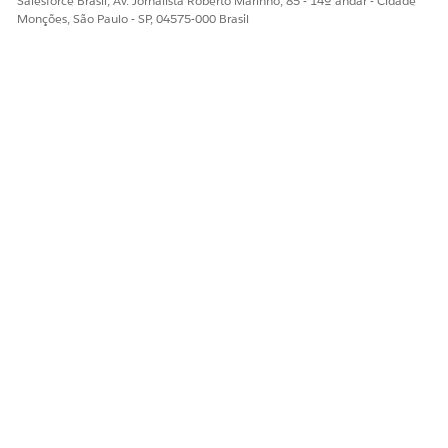
Salesforce Brasil, Av. Jornalista Roberto Marinho, 85 - 14º andar - Cidade
Monções, São Paulo - SP, 04575-000 Brasil