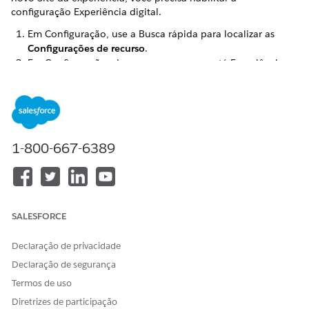
configuração Experiência digital.
Em Configuração, use a Busca rápida para localizar as
Configurações de recurso
.
Em Configurações de recursos, navegue até Experiências
digitais
e clique em
Configurações
.
Em Papel e Configurações do usuário, selecione
Permitir o
uso de perfis externos padrão para autorregistro, criação
de usuário e login
.
1-800-667-6389
ESTE ARTIGO RESOLVEU SEU PROBLEMA?
Diga-nos para podermos melhorar!
SALESFORCE
Sim
Não
Declaração de privacidade
Declaração de segurança
Termos de uso
Diretrizes de participação