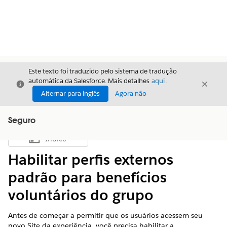
Este texto foi traduzido pelo sistema de tradução
automática da Salesforce. Mais detalhes
aqui
.
Fechar
Fecha
Fechar
Alternar para inglês
Agora não
Seguro
Índice
Mostrar índice
Habilitar perfis externos
padrão para benefícios
voluntários do grupo
Antes de começar a permitir que os usuários acessem seu
novo Site da experiência, você precisa habilitar a