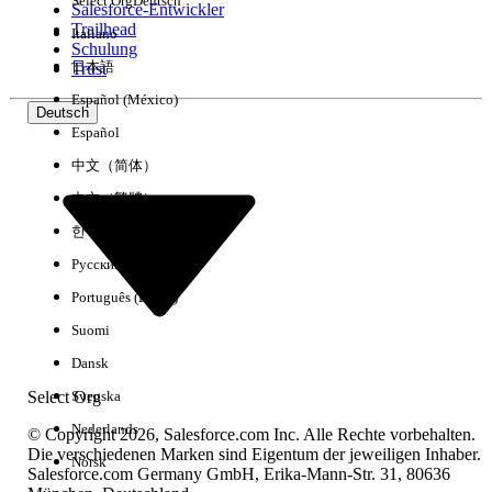
Select Org
Deutsch
Salesforce-Entwickler
Trailhead
Italiano
Erfahrung
Schulung
日本語
Trust
Español (México)
Deutsch
Español
Alle löschen
Fertig
中文（简体）
中文（繁體）
한국어
Русский
Português (Brasil)
Suomi
Dansk
Select Org
Svenska
Nederlands
© Copyright 2026, Salesforce.com Inc. Alle Rechte vorbehalten.
Die verschiedenen Marken sind Eigentum der jeweiligen Inhaber.
Norsk
Salesforce.com Germany GmbH, Erika-Mann-Str. 31, 80636
Keine Ergebnisse