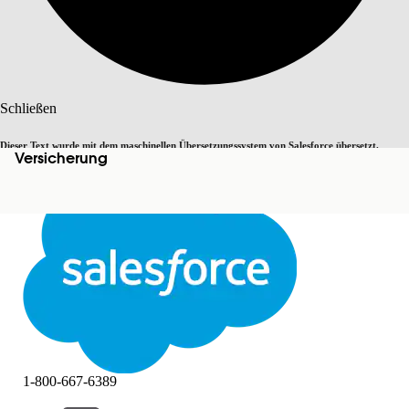
Suche
Schließen
Dieser Text wurde mit dem maschinellen Übersetzungssystem von Salesforce übersetzt.
Versicherung
Zu Englisch wechseln
Nicht jetzt
Weitere Details finden Sie
hier
.
Schließen
Schließen
1-800-667-6389